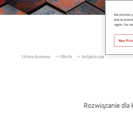
We process y
and to provid
rights. For m
Your Pri
Strona domowa
Oferta
Antykorozja
Rozwiązanie dla