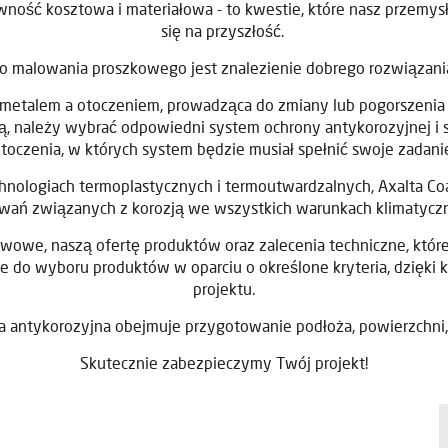
wność kosztowa i materiałowa - to kwestie, które nasz przemys
się na przyszłość.
malowania proszkowego jest znalezienie dobrego rozwiązania,
metalem a otoczeniem, prowadząca do zmiany lub pogorszenia est
, należy wybrać odpowiedni system ochrony antykorozyjnej i 
toczenia, w których system będzie musiał spełnić swoje zadani
chnologiach termoplastycznych i termoutwardzalnych, Axalta Coa
ań związanych z korozją we wszystkich warunkach klimatycz
wowe, naszą ofertę produktów oraz zalecenia techniczne, któr
e do wyboru produktów w oparciu o określone kryteria, dzięki 
projektu.
a antykorozyjna obejmuje przygotowanie podłoża, powierzchni,
Skutecznie zabezpieczymy Twój projekt!