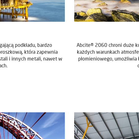
ającą podkładu, bardzo
Abcite® 2060 chroni duże k
proszkową, która zapewnia
każdych warunkach atmosfery
tali i innych metali, nawet w
płomieniowego, umożliwia 
ach.