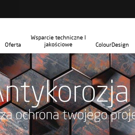
Wsparcie techniczne I
jakościowe
Oferta
ColourDesign