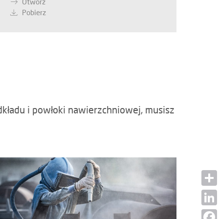
Otwórz
Pobierz
kładu i powłoki nawierzchniowej, musisz
Shar
Linke