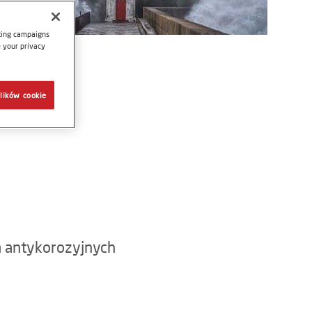
eting campaigns
e your privacy
lików cookie
 antykorozyjnych