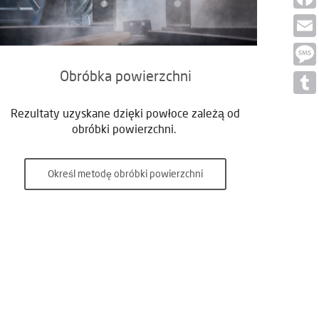
Face
Email
Obróbka powierzchni
Mess
Tumb
Rezultaty uzyskane dzięki powłoce zależą od
obróbki powierzchni.
Określ metodę obróbki powierzchni