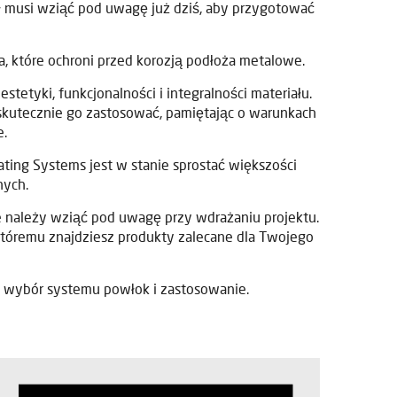
ł musi wziąć pod uwagę już dziś, aby przygotować
 które ochroni przed korozją podłoża metalowe.
etyki, funkcjonalności i integralności materiału.
skutecznie go zastosować, pamiętając o warunkach
e.
ting Systems jest w stanie sprostać większości
nych.
e należy wziąć pod uwagę przy wdrażaniu projektu.
któremu znajdziesz produkty zalecane dla Twojego
 wybór systemu powłok i zastosowanie.