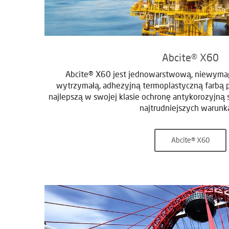
Abcite® X60
Abcite® X60 jest jednowarstwową, niewymag
wytrzymałą, adhezyjną termoplastyczną farbą 
najlepszą w swojej klasie ochronę antykorozyjną s
najtrudniejszych warunk
Abcite® X60