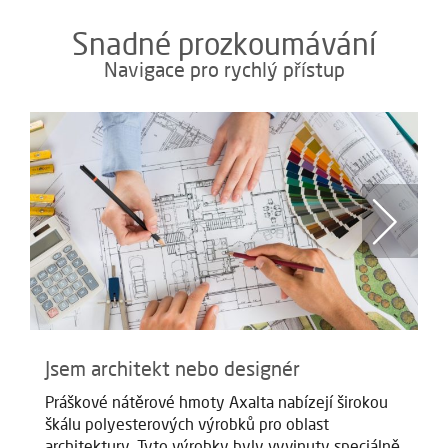
Snadné prozkoumávání
Navigace pro rychlý přístup
Jsem architekt nebo designér
J
Práškové nátěrové hmoty Axalta nabízejí širokou
Na
škálu polyesterových výrobků pro oblast
př
architektury. Tyto výrobky byly vyvinuty speciálně
sc