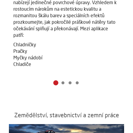
nabízejí jedinečné povrchové úpravy. Vzhledem k
na
rostoucím nárokům na estetickou kvalitu a
ro
rozmanitou škálu barev a speciálních efektů
ro
prozkoumejte, jak pokročilé práškové nátěry tato
pr
očekávání splňují a překonávají. Mezi aplikace
oč
patří:
pa
Chladničky
C
Pračky
P
Myčky nádobí
M
Chladiče
Ch
Zemědělství, stavebnictví a zemní práce