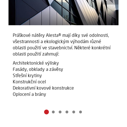
Práškové nátěry Alesta® mají díky své odolnosti,
Pr
všestrannosti a ekologickým výhodám různé
v
oblasti použití ve stavebnictví. Některé konkrétní
ob
oblasti použití zahrnují:
ob
Architektonické výlisky
Ar
Fasády, obklady a závěsy
Fa
Střešní krytiny
St
Konstrukční ocel
Ko
Dekorativní kovové konstrukce
De
Oplocení a brány
Op