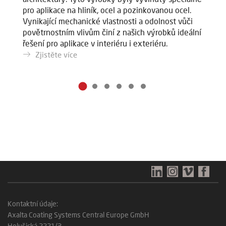
pro aplikace na hliník, ocel a pozinkovanou ocel.
j
Vynikající mechanické vlastnosti a odolnost vůči
povětrnostním vlivům činí z našich výrobků ideální
řešení pro aplikace v interiéru i exteriéru.
Zjistěte více
Kontaktní údaje:
Axalta Coating Systems Central Europe GmbH
Holušická 2221/3