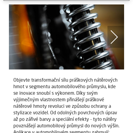
Objevte transformační sílu práškových nátěrových
Ob
hmot v segmentu automobilového průmyslu, kde
h
se inovace snoubí s výkonem. Díky svým
se
výjimečným vlastnostem přinášejí práškové
vý
nátěrové hmoty revoluci ve způsobu ochrany a
ná
stylizace vozidel. Od odolných povrchových úprav
st
až po zářivé barvy a speciální efekty - tyto nátěry
až
povznášejí automobilový průmysl do nových výšin.
po
Aplikace v automobilovém segmentu zahrnují:
A