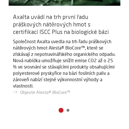
Axalta uvádí na trh první řadu
O
práškových nátěrových hmot s
K
certifikací ISCC Plus na biologické bázi
ba
pr
Společnost Axalta uvedla na trh řadu práškových
př
nátěrových hmot Alesta® BioCore™, které se
ži
získávají z nepotravinářského organického odpadu.
ko
Nová nabídka umožňuje snížit emise CO2 až o 25
na
% ve srovnání se stávajícími produkty obsahujícími
polyesterové pryskyřice na bázi fosilních paliv a
zároveň nabízí stejné výkonnostní výhody a
vlastnosti.
Objevte Alesta® BioCore™