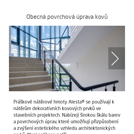
Obecná povrchová úprava kovů
Práškové nátěrové hmoty Alesta® se používají k
Pr
nátěrům dekorativních kovových prvků ve
n
stavebních projektech. Nabízejí širokou škálu barev
st
a povrchových úprav, které umožňují přizpůsobení
a 
a zvýšení estetického vzhledu architektonických
a 