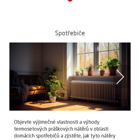
Spotřebiče
Objevte výjimečné vlastnosti a výhody
Ob
termosetových práškových nátěrů v oblasti
te
domácích spotřebičů a zjistěte, jak tyto nátěry
do