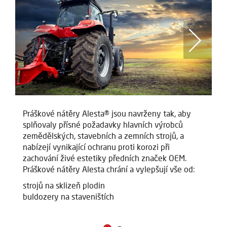
Práškové nátěry Alesta® jsou navrženy tak, aby
Pr
splňovaly přísné požadavky hlavních výrobců
sp
zemědělských, stavebních a zemních strojů, a
ze
nabízejí vynikající ochranu proti korozi při
na
zachování živé estetiky předních značek OEM.
za
Práškové nátěry Alesta chrání a vylepšují vše od:
Pr
strojů na sklizeň plodin
st
buldozery na staveništích
bu