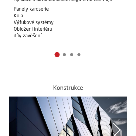
Panely karoserie
Pa
Kola
K
Výfukové systémy
V
Obložení interiéru
Ob
díly zavěšení
dí
Konstrukce