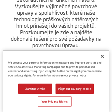
Vyzkoušejte výjimečné povrchové
úpravy a spolehlivost, které naše
technologie práškových nátěrových
hmot přinášejí do vašich projektů.
Prozkoumejte je zde a najděte
dokonalé řešení pro své požadavky na
povrchovou úpravu.
Objevte zářivý svět
We process your personal information to measure and improve our sites and
service, to assist our marketing campaigns and to provide personalised
práškových nátěrových hmot
content and advertising. By clicking the button on the right, you can exercise
Axalta
your privacy rights. For more information see our privacy notice
Projděte si naši nabídku pro váš trh nebo
oblast zájmu
Zamítnout vše
Přijmout soubory cookie
Your Privacy Rights
Automobilové komponenty