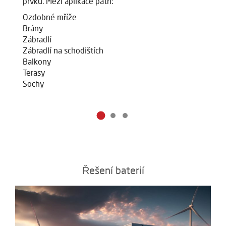
prvků. Mezi aplikace patří:
pr
Ozdobné mříže
O
Brány
B
Zábradlí
Zá
Zábradlí na schodištích
Zá
Balkony
B
Terasy
Te
Sochy
S
Řešení baterií