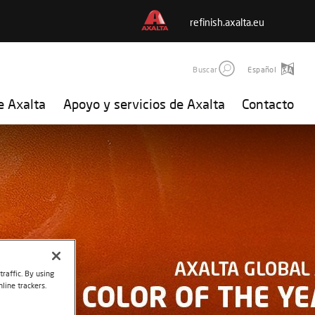
refinish.axalta.eu
Buscar
Español
e Axalta
Apoyo y servicios de Axalta
Contacto
raffic. By using
line trackers.