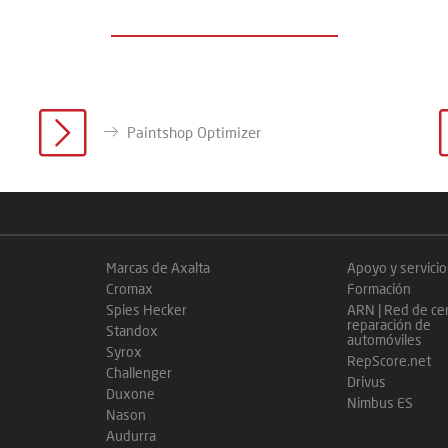
Paintshop Optimizer
Marcas de Axalta
Apoyo y servicio
Cromax
Formación
Spies Hecker
ARN | Red de ce
reparación de
Standox
automóviles
Syrox
RepScore.net
Challenger
Drivus
Duxone
Nimbus ES
Nason
Audurra