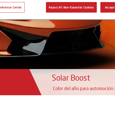
eference Center
Reject All Non-Essential Cookies
Accept 
Solar Boost
Color del año para automoción