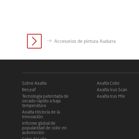
Accesorios de pintura Audurra
Sobre Axalta
Axalta Color
BeLeaf
Axalta Irus Scan
Tecnología patentada de
Axalta Irus Mix
secado rápido a baja
temperatura
Axalta Historia de la
Innovación
Informe global de
popularidad de color en
automoción
Color del año