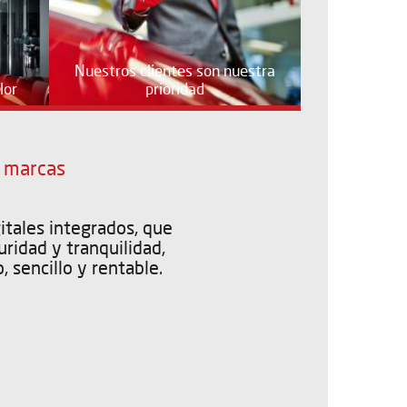
Nuestros clientes son nuestra
lor
prioridad
s marcas
itales integrados, que
uridad y tranquilidad,
 sencillo y rentable.