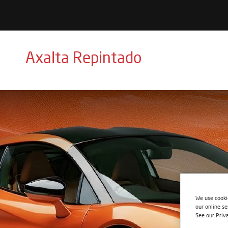
Axalta Repintado
We use cookie
our online se
See our Priv