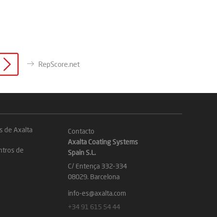
RepScore.net
s de Axalta
Contacto
Axalta Coating Systems
ntros de
Spain S.L.
C/ Entença 332-334
08029. Barcelona
info-es@axalta.com
+34 91 615 54 44