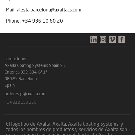
Mail: alesta.barcelona@axaltacs.com
Phone: +34 936 10 60 20
contáctenos
Axalta Coating Systems Spain S.L.
Entença 332-334, 6º 1ª,
08029 Barcelona
Spain
orderes.gi@axalta.com
+34 912 158 150
El logotipo de Axalta, Axalta, Axalta Coating Systems, y
todos los nombres de productos y servicios de Axalta son
marcas comerciales o marcas registradas de Axalta