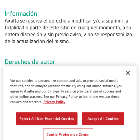
Información
Axalta se reserva el derecho a modificar y/o a suprimir la
totalidad o parte de este sitio en cualquier momento, a su
entera discreción y sin previo aviso, y no se responsabiliza
de la actualización del mismo.
Derechos de autor
Reservados todos los derechos. El texto, las imágenes, los
gráficos, los archivos de sonido, animaciones o vídeo, así
We use cookies to personalize content and ads, to provide social media
como su disposición en los sitios de Internet de Axalta,
features, and to analyze website traffic. By using our online services, you
están protegidos por la legislación sobre derechos de autor
agree to Axalta and our third-party service providers’ use of cookies and
y propiedad intelectual. Dichos objetos no pueden copiarse
other online trackers. See our Privacy Policy to learn how we use these
cookies and trackers.
Privacy Policy
con fines comerciales o de distribución, ni pueden ser
modificados o publicados en otras páginas web. Lo anterior
se aplica especialmente a la reproducción, traducción,
Reject All Non-Essential Cookies
Accept All Cookies
archivo en microfilm y procesamiento electrónico de datos.
Cookie Preference Center