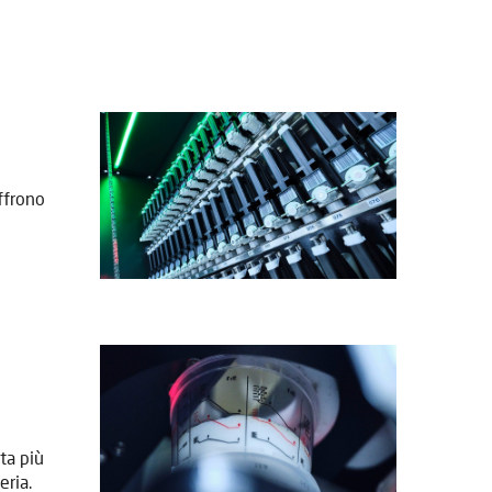
ffrono
ta più
eria.