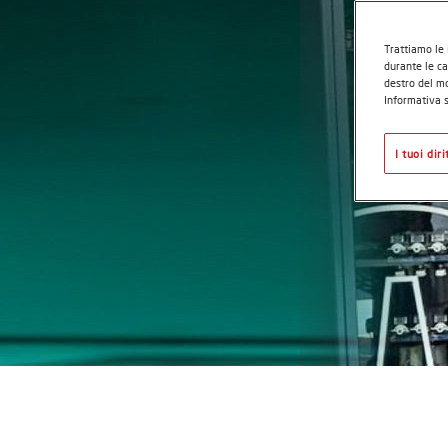
Trattiamo le 
durante le ca
destro del mo
Informativa s
I tuoi dir