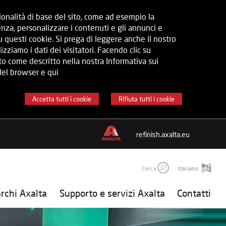
zionalità di base del sito, come ad esempio la
nza, personalizzare i contenuti e gli annunci e
 questi cookie. Si prega di leggere anche il nostro
ziamo i dati dei visitatori. Facendo clic su
to come descritto nella nostra Informativa sui
del browser e qui
Accetta tutti i cookie
Rifiuta tutti i cookie
refinish.axalta.eu
Cerca
Italiano
rchi Axalta
Supporto e servizi Axalta
Contatti