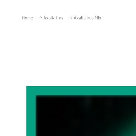
Home
Axalta Irus
Axalta Irus Mix