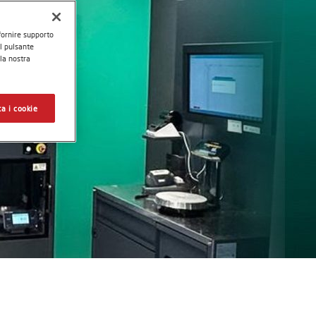
 fornire supporto
il pulsante
 la nostra
a i cookie