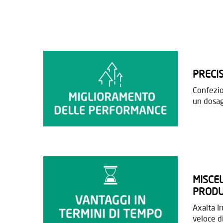
PRECI
Confezio
un dosag
MISCE
PRODU
Axalta I
veloce d