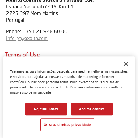
Estrada Nacional nº249, Km 14
2725-397 Mem Martins
Portugal
Phone: +351 21 926 60 00
info-pt@axalta.com
Terms of Use
Main
Tratamos as suas informações pessoais para medir e melhorar os nossos sites
e serviços, para ajudar as nossas campanhas de marketing e fornecer
Bem-vindo a este Web site. A Axalta coloca este site à sua
conteúdo e publicidade personalizados. Pode exercer os seus direitos de
disposição mediante os Termos e condições apresentados
privacidade clicando no botão à direita. Para mais informações, consulte o
em seguida. A utilização deste site subentende a aceitação
nosso aviso de privacidade
das condições dispostas adiante. Caso deseje colocar
alguma questão relativamente a estas condições, queira
Rejeitar Todos
Aceitar cookies
contactar Axalta.
Os seus direitos privacidade
Informações