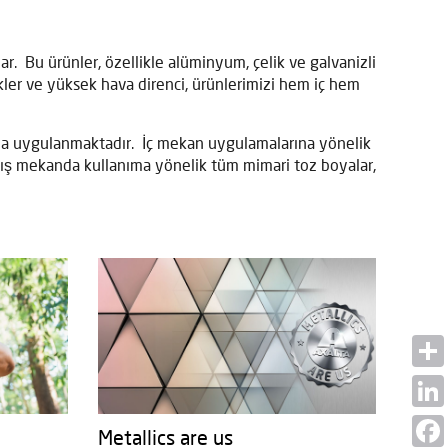
r. Bu ürünler, özellikle alüminyum, çelik ve galvanizli
ikler ve yüksek hava direnci, ürünlerimizi hem iç hem
a da uygulanmaktadır. İç mekan uygulamalarına yönelik
. Dış mekanda kullanıma yönelik tüm mimari toz boyalar,
Shar
Linke
Metallics are us