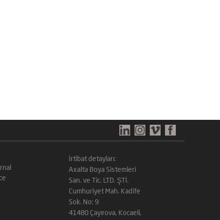
İrtibat detayları:
rnal
Axalta Boya Sistemleri
ce
San. ve Tic. LTD. ŞTİ.
Cumhuriyet Mah. Kadife
Sok. No: 9
41480 Çayırova, Kocaeli,