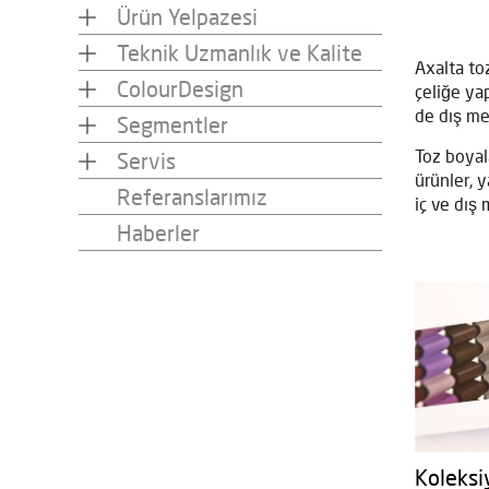
Ürün Yelpazesi
Teknik Uzmanlık ve Kalite
Axalta to
ColourDesign
çeliğe ya
de dış me
Segmentler
Toz boyal
Servis
ürünler, 
Referanslarımız
iç ve dış
Haberler
Koleksi