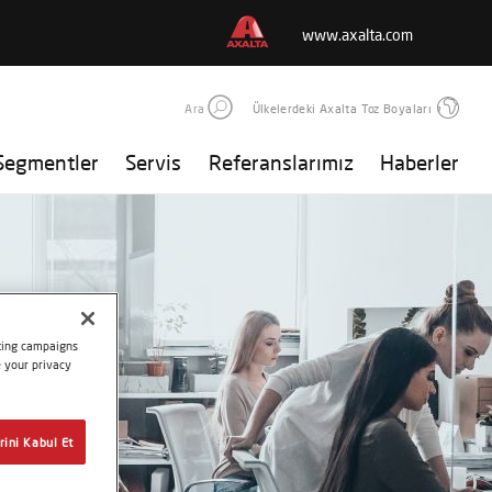
www.axalta.com
Ara
Ülkelerdeki Axalta Toz Boyaları
Segmentler
Servis
Referanslarımız
Haberler
eting campaigns
e your privacy
rini Kabul Et