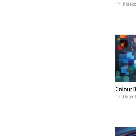
Koleks
ColourD
Daha f