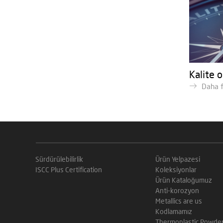
Kalite 
Daha f
Sürdürülebilirlik
Ürün Yelpazesi
ISCC Plus Certification
Koleksiyonlar
Ürün Kataloğumuz
Anti-korozyon
Metallics are us
Kodlamamız
Thermoplastic Powder