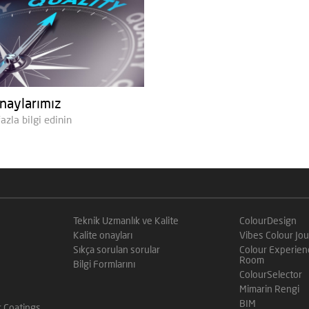
onaylarımız
azla bilgi edinin
Teknik Uzmanlık ve Kalite
ColourDesign
Kalite onayları
Vibes Colour Jou
Sıkça sorulan sorular
Colour Experien
Room
Bilgi Formlarını
ColourSelector
Mimarin Rengi
BIM
 Coatings