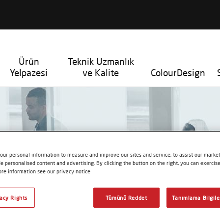
Ürün
Teknik Uzmanlık
Yelpazesi
ve Kalite
ColourDesign
our personal information to measure and improve our sites and service, to assist our mark
e personalised content and advertising. By clicking the button on the right, you can exercis
ore information see our privacy notice
vacy Rights
Tümünü Reddet
Tanımlama Bilgile