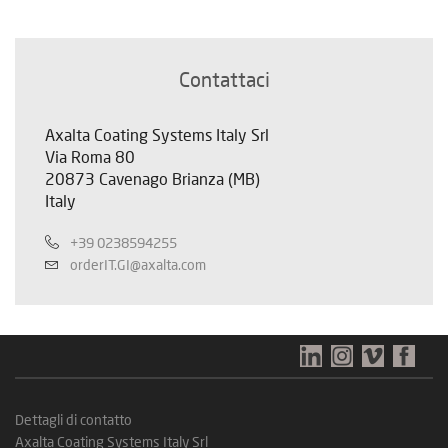
Contattaci
Axalta Coating Systems Italy Srl
Via Roma 80
20873 Cavenago Brianza (MB)
Italy
+39 0238594255
orderIT.GI@axalta.com
Dettagli di contatto
Axalta Coating Systems Italy Srl