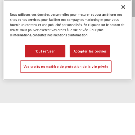
Axalta Coating Systems propose une offre complète de
peintures en poudre pour un grand nombre d’utilisations
Nous utilisons vos données personnelles pour mesurer et pour améliorer nos
finales : intérieur et extérieur – sous les noms de marques
sites et nos services, pour faciliter nos campagnes marketing et pour vous
fournir un contenu et une publicité personnalisés. En cliquant sur le bouton de
Alesta et Teodur.
droite, vous pouvez exercer vos droits à la vie privée. Pour plus
d’informations, consultez nos mentions d’information
Tout refuser
Accepter les cookies
Vos droits en matière de protection de la vie privée