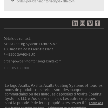
order-powder-montbrison@axalta.com
Détails du contact:
Axalta Coating Systems France S.A.S.
108 Impasse de la Croix-Messant
F-42600 SAVIGNEUX
order-powder-montbrison@axalta.com
+33 185 169 300
Le logo Axalta, Axalta, Axalta Coating Systems et tous les
noms de produits et services sont des marques
commerciales ou des marques déposées d’Axalta Coating
Systems, LLC et/ou de ses filiales. Les autres marques
sont la propriété de leurs propriétaires respectifs.
Conditions
d’utilisation et entité juridique
Déclaration de confidentialité