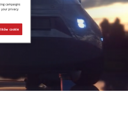
eting campaigns
e your privacy
lików cookie