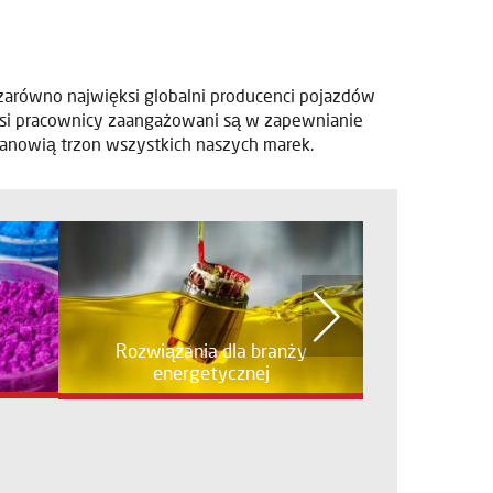
 zarówno najwięksi globalni producenci pojazdów
Nasi pracownicy zaangażowani są w zapewnianie
stanowią trzon wszystkich naszych marek.
Rozwiązania dla branży
energetycznej
Przemysło