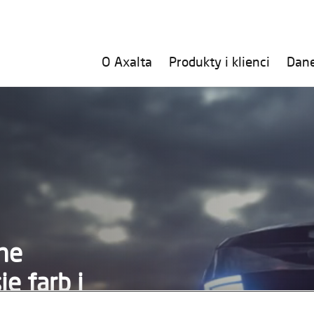
O Axalta
Produkty i klienci
Dan
ne
e farb i
poprawy