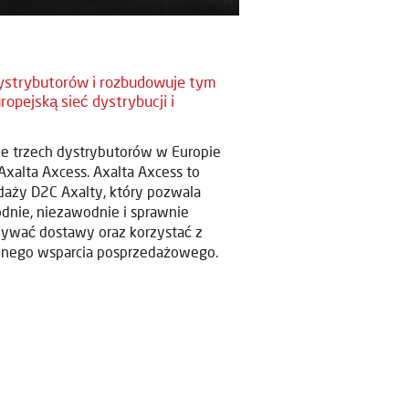
dystrybutorów i rozbudowuje tym
opejską sieć dystrybucji i
cie trzech dystrybutorów w Europie
 Axalta Axcess. Axalta Axcess to
edaży D2C Axalty, który pozwala
dnie, niezawodnie i sprawnie
ywać dostawy oraz korzystać z
znego wsparcia posprzedażowego.