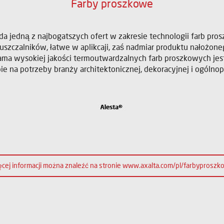
Farby proszkowe
a jedną z najbogatszych ofert w zakresie technologii farb pro
uszczalników, łatwe w aplikcaji, zaś nadmiar produktu nałoż
gama wysokiej jakości termoutwardzalnych farb proszkowych j
pie na potrzeby branży architektonicznej, dekoracyjnej i ogólno
cej informacji można znaleźć na stronie www.axalta.com/pl/farbyprosz