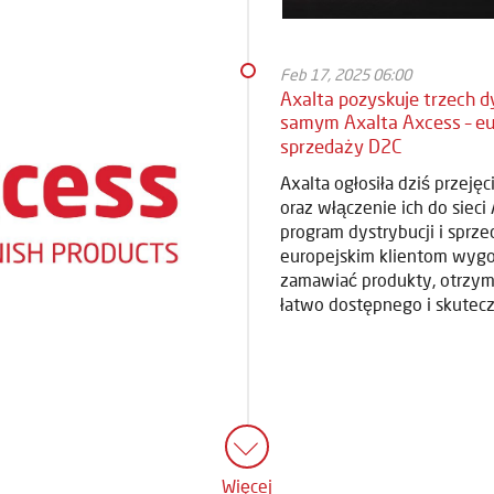
Feb 17, 2025 06:00
Axalta pozyskuje trzech 
samym Axalta Axcess – eur
sprzedaży D2C
Axalta ogłosiła dziś przeję
oraz włączenie ich do sieci
program dystrybucji i sprz
europejskim klientom wygo
zamawiać produkty, otrzym
łatwo dostępnego i skutec
Więcej