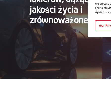
We process y
jakości życia i
and to provid
rights. For m
zrównoważonego roz
Your Pri