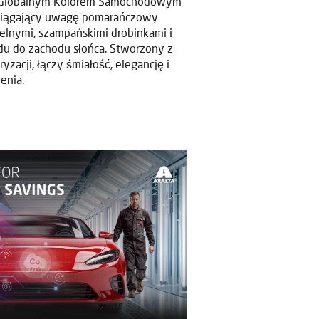
st Globalnym Kolorem Samochodowym
yciągający uwagę pomarańczowy
telnymi, szampańskimi drobinkami i
u do zachodu słońca. Stworzony z
zacji, łączy śmiałość, elegancję i
enia.