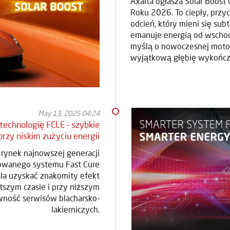
Axalta ogłasza Solar Boo
Roku 2026. To ciepły, prz
odcień, który mieni się sub
emanuje energią od wschod
myślą o nowoczesnej motory
wyjątkową głębię wykończ
May 13, 2025 04:24
technologię FCLE – szybkie
rzy niskim zużyciu energii
rynek najnowszej generacji
owanego systemu Fast Cure
la uzyskać znakomity efekt
tszym czasie i przy niższym
owność serwisów blacharsko-
lakierniczych.