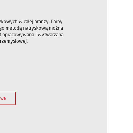
szkowych w całej branży. Farby
onego metodą natryskową można
est opracowywana i wytwarzana
przemysłowej.
kowe