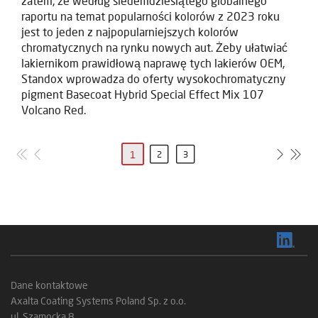
zatem, że według siedemdziesiątego globalnego
raportu na temat popularności kolorów z 2023 roku
jest to jeden z najpopularniejszych kolorów
chromatycznych na rynku nowych aut. Żeby ułatwiać
lakiernikom prawidłową naprawę tych lakierów OEM,
Standox wprowadza do oferty wysokochromatyczny
pigment Basecoat Hybrid Special Effect Mix 107
Volcano Red.
1
2
3
Dane kontaktowe
Axalta Coating Systems Poland Sp. z o.o.
ul. Szamocka 8