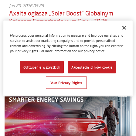
Jan 29, 2026 03:23
Axalta ogłasza „Solar Boost” Globalnym
Kolorem Samochodowym Roku 2026
Axalta ogłasza Solar Boost Globalnym Kolorem
We process your personal information to measure and improve our sites and
Samochodowym Roku 2026. To ciepły, przyciągający
service, to assist our marketing campaigns and to provide personalised
uwagę pomarańczowy odcień, który mieni się
content and advertising. By clicking the button on the right, you can exercise
subtelnymi, szampańskimi drobinkami i emanuje
your privacy rights. For more information see our privacy notice
energią od wschodu do zachodu słońca. Stworzony z
myślą o nowoczesnej motoryzacji, łączy śmiałość,
Odrzucenie wszystkich
Akceptacja plików cookie
elegancję i wyjątkową głębię wykończenia.
Your Privacy Rights