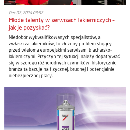
Dec 02, 2024 03:52
Młode talenty w serwisach lakierniczych –
jak je pozyskać?
Niedobór wykwalifikowanych specjalistów, a
zwłaszcza lakierników, to złożony problem stojący
przed wieloma europejskimi serwisami blacharsko-
lakierniczymi. Przyczyn tej sytuacji należy dopatrywać
się w szeregu różnorodnych czynników: historycznie
branża ta bazuje na fizycznej, brudnej i potencjalnie
niebezpiecznej pracy.