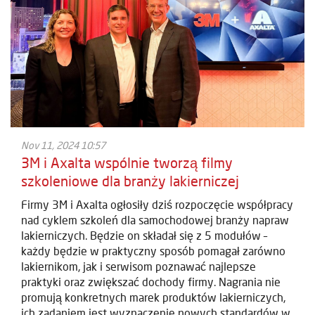
Nov 11, 2024 10:57
3M i Axalta wspólnie tworzą filmy
szkoleniowe dla branży lakierniczej
Firmy 3M i Axalta ogłosiły dziś rozpoczęcie współpracy
nad cyklem szkoleń dla samochodowej branży napraw
lakierniczych. Będzie on składał się z 5 modułów –
każdy będzie w praktyczny sposób pomagał zarówno
lakiernikom, jak i serwisom poznawać najlepsze
praktyki oraz zwiększać dochody firmy. Nagrania nie
promują konkretnych marek produktów lakierniczych,
ich zadaniem jest wyznaczenie nowych standardów w