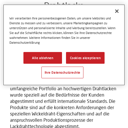
Drahtlacke
Isolieren Kupfer- und Aluminiumdrähte in
Wir verarbeiten Ihre personenbezogenen Daten, um unsere Websites und
Motoren, Generatoren und Transformatoren
Dienste zu messen und zu verbessern, unsere Marketingkampagnen zu
unterstützen und personalisierte Inhalte und Werbung bereitzustellen. Wenn
Sie auf die Schaltfläche rechts klicken, können Sie Ihre Datenschutzrechte
wahrnehmen. Weitere Informationen finden Sie in unserer
Datenschutzerklärung
Drahtlacke sind Beschichtungen, die für die
elektrische Isolierung in Elektromotoren, Generatoren
Alle ablehnen
Cookies akzeptieren
und Transformatoren unerlässlich sind. Es kann eine
Herausforderung sein, das richtige Produkt für die
Ihre Datenschutzrechte
richtige Anwendung zu finden, doch Axalta Energy
Solutions kann hierbei unterstützen. Das
umfangreiche Portfolio an hochwertigen Drahtlacken
wurde speziell auf die Bedürfnisse der Kunden
abgestimmt und erfüllt internationale Standards. Die
Produkte sind auf die konkreten Anforderungen der
speziellen Wickeldraht-Eigenschaften und auf die
anspruchsvollen Produktionsprozesse der
Lackdrahttechnologie abgestimmt.