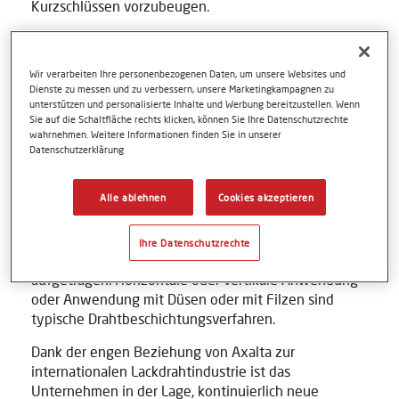
Kurzschlüssen vorzubeugen.
Die beschichteten Drähte variieren stark, je nach ihrer
Wir verarbeiten Ihre personenbezogenen Daten, um unsere Websites und
Verwendung. Manche können kleiner sein als der
Dienste zu messen und zu verbessern, unsere Marketingkampagnen zu
unterstützen und personalisierte Inhalte und Werbung bereitzustellen. Wenn
Durchmesser eines einzelnen menschlichen Haares –
Sie auf die Schaltfläche rechts klicken, können Sie Ihre Datenschutzrechte
in elektronischen Komponenten von Uhren zum
wahrnehmen. Weitere Informationen finden Sie in unserer
Beispiel. Bei schweren Elektromotoren in
Datenschutzerklärung
Windgeneratoren hingegen kann der Durchmesser
von Rund- oder Flachdrähten bis zu einigen
Alle ablehnen
Cookies akzeptieren
Millimetern messen.
Der Drahtlack wird je nach Form und Durchmesser des
Ihre Datenschutzrechte
zu beschichtenden Drahtes unterschiedlich
aufgetragen. Horizontale oder vertikale Anwendung
oder Anwendung mit Düsen oder mit Filzen sind
typische Drahtbeschichtungsverfahren.
Dank der engen Beziehung von Axalta zur
internationalen Lackdrahtindustrie ist das
Unternehmen in der Lage, kontinuierlich neue