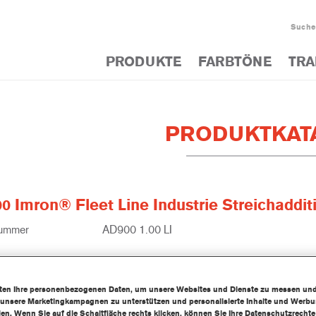
Suche
PRODUKTE
FARBTÖNE
TRA
PRODUKTKAT
 Imron® Fleet Line Industrie Streichaddit
nummer
AD900 1.00 LI
lnummer
1250092897
zur Artikelseite
iten Ihre personenbezogenen Daten, um unsere Websites und Dienste zu messen un
 unsere Marketingkampagnen zu unterstützen und personalisierte Inhalte und Werb
llen. Wenn Sie auf die Schaltfläche rechts klicken, können Sie Ihre Datenschutzrech