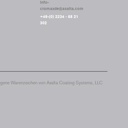
info-
cromaxde@axalta.com
+49-(0) 2234 - 68 21
302
agene Warenzeichen von Axalta Coating Systems, LLC