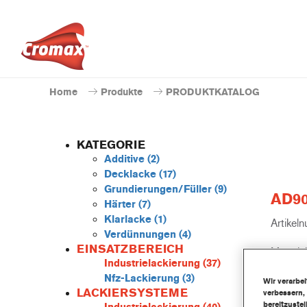
Home
Produkte
PRODUKTKATALOG
KATEGORIE
Additive
(2)
Decklacke
(17)
Grundierungen/Füller
(9)
AD900
Härter
(7)
Klarlacke
(1)
Artikel
Verdünnungen
(4)
EINSATZBEREICH
Materia
Industrielackierung
(37)
Nfz-Lackierung
(3)
Link 
Wir verarbe
LACKIERSYSTEME
verbessern,
bereitzuste