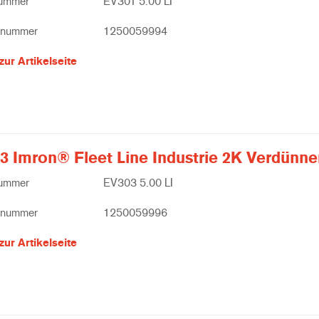
nummer
EV301 5.00 LI
lnummer
1250059994
zur Artikelseite
3 Imron® Fleet Line Industrie 2K Verdünne
nummer
EV303 5.00 LI
lnummer
1250059996
zur Artikelseite