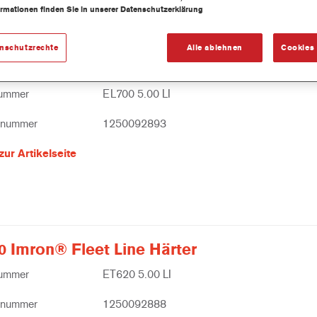
ormationen finden Sie in unserer Datenschutzerklärung
enschutzrechte
Alle ablehnen
Cookies 
0 Imron® Fleet Line 2K MS Aluminium Klar
nummer
EL700 5.00 LI
lnummer
1250092893
zur Artikelseite
0 Imron® Fleet Line Härter
nummer
ET620 5.00 LI
lnummer
1250092888