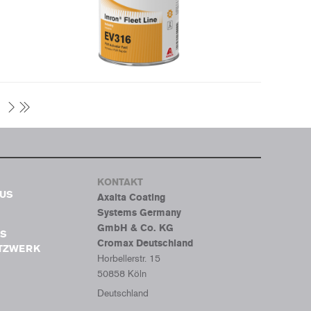
KONTAKT
BUS
Axalta Coating
Systems Germany
GmbH & Co. KG
S
Cromax Deutschland
ETZWERK
Horbellerstr. 15
50858 Köln
Deutschland