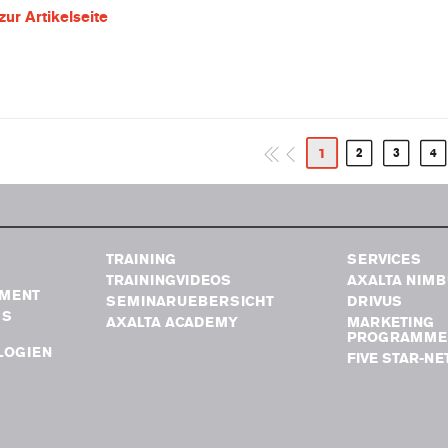
zur Artikelseite
1
2
3
4
TRAINING
SERVICES
TRAININGVIDEOS
AXALTA NIM
MENT
SEMINARUEBERSICHT
DRIVUS
GS
AXALTA ACADEMY
MARKETING
PROGRAMME
LOGIEN
FIVE STAR-N