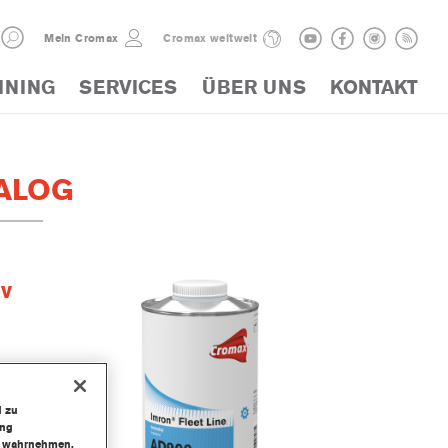
Mein Cromax
Cromax weltweit
INING
SERVICES
ÜBER UNS
KONTAKT
ALOG
iv
d zu
ung
te wahrnehmen.