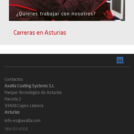
Carreras en Asturias
Contactos
Axalta Coating Systems S.L
Parque Tecnológico de Asturias
Parcela 2
33428 Cayes-Llanera
Asturias
info-es@axalta.com
984 83 4500