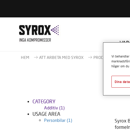
VAD
Vi behandlar 
HEM
ATT ARBETA MED SYROX
PRODUKTER
Ad
marknadsföri
höger om du 
Dina data
CATEGORY
Additiv
(1)
USAGE AREA
Personbilar
(1)
Syrox B
formeln