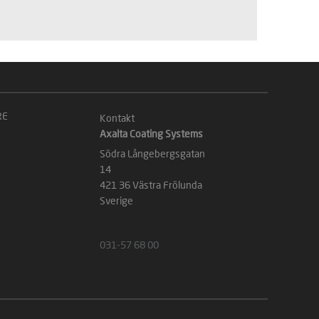
RE
Kontakt
Axalta Coating Systems
Södra Långebergsgatan
14
421 36 Västra Frölunda
Sverige
031-57 68 00