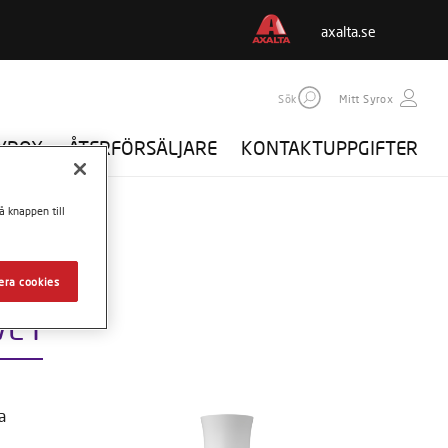
axalta.se
Sök
Mitt Syrox
SYROX
ÅTERFÖRSÄLJARE
KONTAKTUPPGIFTER
å knappen till
era cookies
E I
a