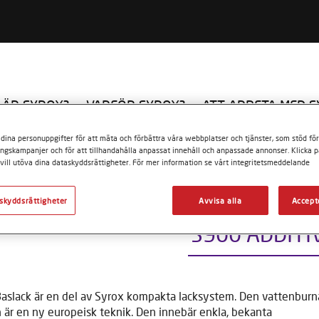
 ÄR SYROX?
VARFÖR SYROX?
ATT ARBETA MED 
dina personuppgifter för att mäta och förbättra våra webbplatser och tjänster, som stöd för
ditiv
S900 ADDITIVE I
ngskampanjer och för att tillhandahålla anpassat innehåll och anpassade annonser. Klicka p
vill utöva dina dataskyddsrättigheter. För mer information se vårt integritetsmeddelande
skyddsrättigheter
Avvisa alla
Accept
S900 ADDITIV
aslack är en del av Syrox kompakta lacksystem. Den vattenburn
 är en ny europeisk teknik. Den innebär enkla, bekanta