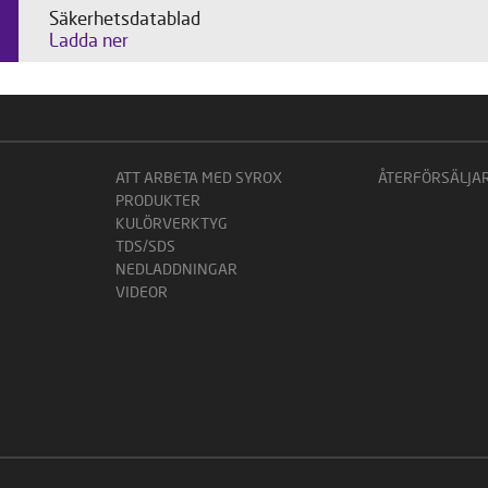
Säkerhetsdatablad
Ladda ner
ATT ARBETA MED SYROX
ÅTERFÖRSÄLJA
PRODUKTER
KULÖRVERKTYG
TDS/SDS
NEDLADDNINGAR
VIDEOR