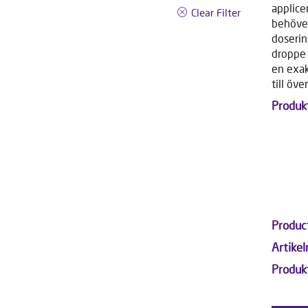
applice
Clear Filter
behöver
doserin
droppe 
en exak
till öv
Produk
Produc
Artike
Produ