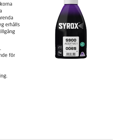
skorna
a
arenda
g erhålls
illgång
.
nde för
ing.