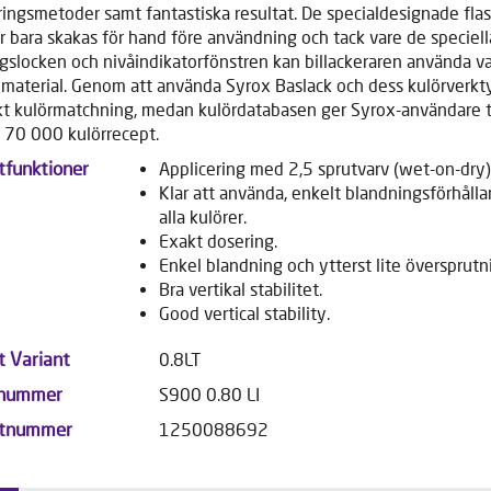
ringsmetoder samt fantastiska resultat. De specialdesignade fla
 bara skakas för hand före användning och tack vare de speciell
gslocken och nivåindikatorfönstren kan billackeraren använda v
material. Genom att använda Syrox Baslack och dess kulörverkty
t kulörmatchning, medan kulördatabasen ger Syrox-användare t
er 70 000 kulörrecept.
tfunktioner
Applicering med 2,5 sprutvarv (wet-on-dry)
Klar att använda, enkelt blandningsförhålla
alla kulörer.
Exakt dosering.
Enkel blandning och ytterst lite översprutn
Bra vertikal stabilitet.
Good vertical stability.
t Variant
0.8LT
lnummer
S900 0.80 LI
ktnummer
1250088692