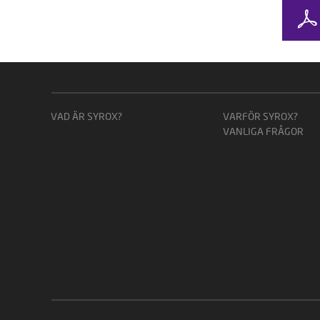
VAD ÄR SYROX?
VARFÖR SYROX?
VANLIGA FRÅGOR