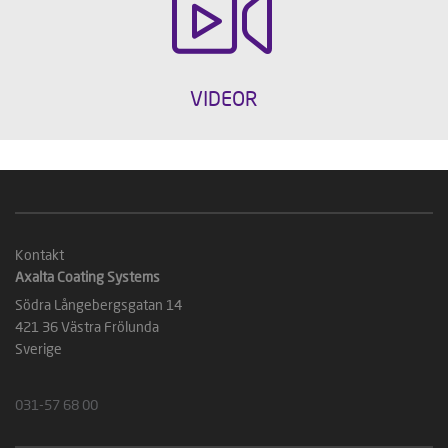
VIDEOR
Kontakt
Axalta Coating Systems
Södra Långebergsgatan 14
421 36 Västra Frölunda
Sverige
031-57 68 00