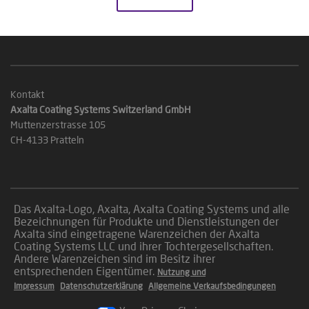
Kontakt
Axalta Coating Systems Switzerland GmbH
Muttenzerstrasse 105
CH-4133 Pratteln
Das Axalta-Logo, Axalta, Axalta Coating Systems und alle
Bezeichnungen für Produkte und Dienstleistungen der
Axalta sind eingetragene Warenzeichen der Axalta
Coating Systems LLC und ihrer Tochtergesellschaften.
Andere Warenzeichen sind im Besitz ihrer
entsprechenden Eigentümer.
Nutzung und
Impressum
Datenschutzerklärung
Allgemeine Verkaufsbedingungen