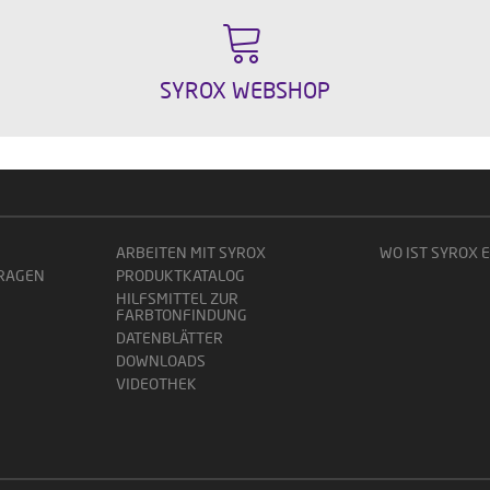
SYROX WEBSHOP
ARBEITEN MIT SYROX
WO IST SYROX 
FRAGEN
PRODUKTKATALOG
HILFSMITTEL ZUR
FARBTONFINDUNG
DATENBLÄTTER
DOWNLOADS
VIDEOTHEK