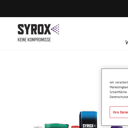
ZE
Wir verarbei
Marketingkam
Schaltfläche
Datenschutze
Ihre Date