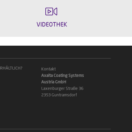
VIDEOTHEK
ERHÄLTLICH?
Kontakt
Axalta Coating Systems
Austria GmbH
Laxenburger Straße 36
2353 Guntramsdorf