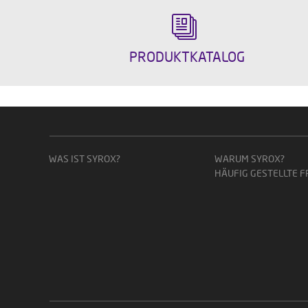
PRODUKTKATALOG
WAS IST SYROX?
WARUM SYROX?
HÄUFIG GESTELLTE 