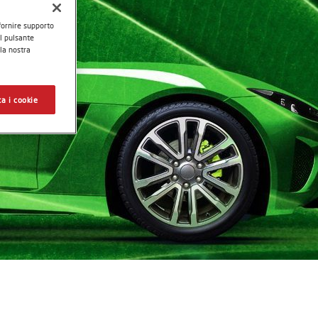
 fornire supporto
il pulsante
 la nostra
a i cookie