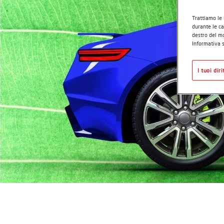
Trattiamo le 
durante le ca
destro del mo
Informativa s
I tuoi dir