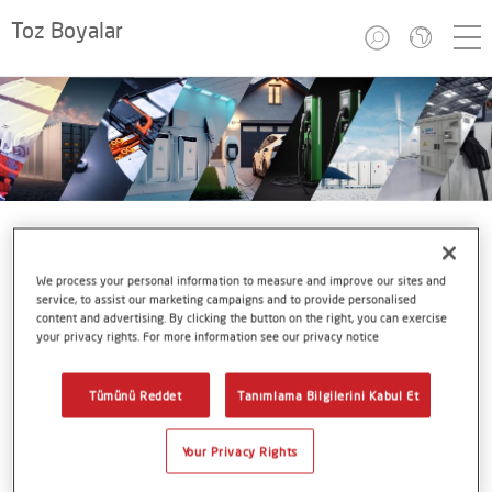
Toz Boyalar
We process your personal information to measure and improve our sites and
service, to assist our marketing campaigns and to provide personalised
Batarya Çözümleri
content and advertising. By clicking the button on the right, you can exercise
your privacy rights. For more information see our privacy notice
Termoset toz boyalar
Tümünü Reddet
Tanımlama Bilgilerini Kabul Et
Alesta® toz boyalar, dayanıklılıkları, çok yönlülükleri ve
Your Privacy Rights
çevresel avantajları nedeniyle batarya çözümlerinde