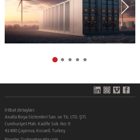
İrtibat detayları:
Axalta Boya Sistemleri San. ve Tic. LTD. ŞTİ.
Cumhuriyet Mah. Kadife Sok. No: 9
41480 Çayırova, Kocaeli, Turkey
Powder.Turkey@axalta.com