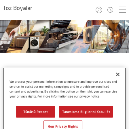
Toz Boyalar
We process your personal information to measure and improve our sites and
Aletler
service, to assist our marketing campaigns and to provide personalised
content and advertising. By clicking the button on the right, you can exercise
Termoset toz boyalar
your privacy rights. For more information see our privacy notice
Tümünü Reddet
Tanımlama Bilgilerini Kabul Et
Termoset toz boyaların ev aletleri alanındaki olağanüstü
özelliklerini ve avantajlarını ve bu kaplamaların nasıl
Your Privacy Rights