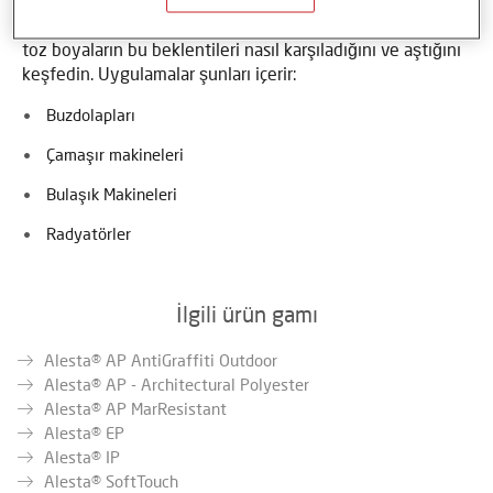
benzersiz yüzeyler sunduğunu keşfedin. Estetik kalite ve
çok çeşitli renk ve özel efekt talepleri arttıkça, gelişmiş
toz boyaların bu beklentileri nasıl karşıladığını ve aştığını
keşfedin. Uygulamalar şunları içerir:
Buzdolapları
Çamaşır makineleri
Bulaşık Makineleri
Radyatörler
İlgili ürün gamı
Alesta® AP AntiGraffiti Outdoor
Alesta® AP - Architectural Polyester
Alesta® AP MarResistant
Alesta® EP
Alesta® IP
Alesta® SoftTouch