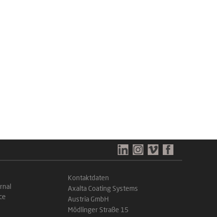
Kontaktdaten
rnal
Axalta Coating Systems
ce
Austria GmbH
Mödlinger Straße 15