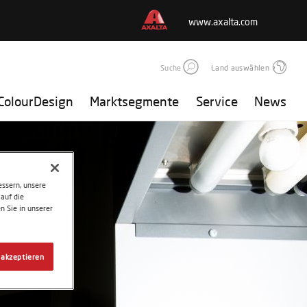
www.axalta.com
Suche
Land auswählen
ColourDesign
Marktsegmente
Service
News
ssern, unsere
auf die
n Sie in unserer
 akzeptieren