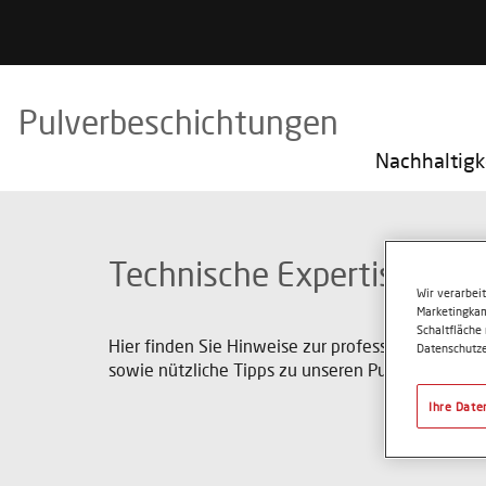
Pulverbeschichtungen
Nachhaltigk
Technische Expertise & Qu
Wir verarbei
Marketingkam
Schaltfläche
Hier finden Sie Hinweise zur professionellen A
Datenschutze
sowie nützliche Tipps zu unseren Pulverlacken.
Ihre Date