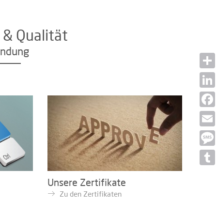
 & Qualität
endung
Shar
Linke
Face
Email
Mess
Tumb
Unsere Zertifikate
Zu den Zertifikaten