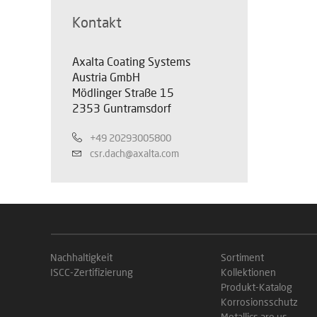
Kontakt
Axalta Coating Systems
Austria GmbH
Mödlinger Straße 15
2353 Guntramsdorf
+49 20293005800
csr.dach@axalta.com
Nachhaltigkeit
Sortiment
ISCC-Zertifizierung
Kollektionen
Produkt-Katalog
Korrosionsschutz
Metallics are us