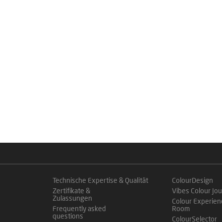
Technische Expertise & Qualität
ColourDesign
Zertifikate &
Vibes Colour Jou
Zulassungen
Colour Experien
Frequently asked
Room
questions
ColourSelector