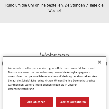
Rund um die Uhr online bestellen, 24 Stunden 7 Tage die
Woche!
Webshop
Rund um die Uhr online bestellen! Möglich mit
Wir verarbeiten Ihre personenbezogenen Daten, um unsere Websites und
dem Axalta Powder Coatings Webshop…
Dienste zu messen und zu verbessern, unsere Marketingkampagnen zu
unterstützen und personalisierte Inhalte und Werbung bereitzustellen. Wenn
Sie auf die Schaltfläche rechts klicken, können Sie Ihre Datenschutzrechte
wahrnehmen. Weitere Informationen finden Sie in unserer
Datenschutzerklärung
Online bestellen wann immer Sie möchten?
Alle ablehnen
Cookies akzeptieren
Nutzerorientierte Anwendungen, wie z.B. die Möglichkeit
EAN-Codes mit Tablet oder Smartphone einzuscannen –