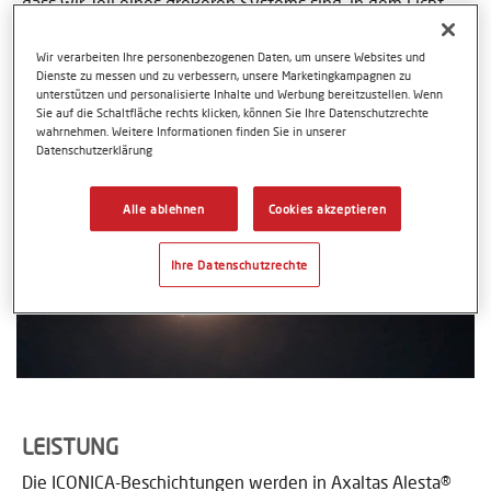
dass wir Teil eines größeren Systems sind, in dem Licht
und Dunkelheit, Sonne und Mond, das Natürliche und das
vom Menschen Geschaffene in Harmonie nebeneinander
Wir verarbeiten Ihre personenbezogenen Daten, um unsere Websites und
bestehen müssen.
Dienste zu messen und zu verbessern, unsere Marketingkampagnen zu
unterstützen und personalisierte Inhalte und Werbung bereitzustellen. Wenn
Sie auf die Schaltfläche rechts klicken, können Sie Ihre Datenschutzrechte
wahrnehmen. Weitere Informationen finden Sie in unserer
Datenschutzerklärung
Alle ablehnen
Cookies akzeptieren
Ihre Datenschutzrechte
LEISTUNG
Die ICONICA-Beschichtungen werden in Axaltas Alesta®