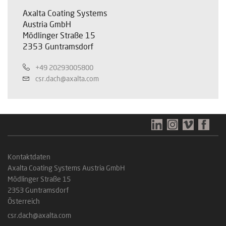
Axalta Coating Systems
Austria GmbH
Mödlinger Straße 15
2353 Guntramsdorf
+49 20293005800
csr.dach@axalta.com
Kontaktdaten
Axalta Coating Systems Austria GmbH
Mödlinger Straße 15
2353 Guntramsdorf
Österreich
csr.dach@axalta.com