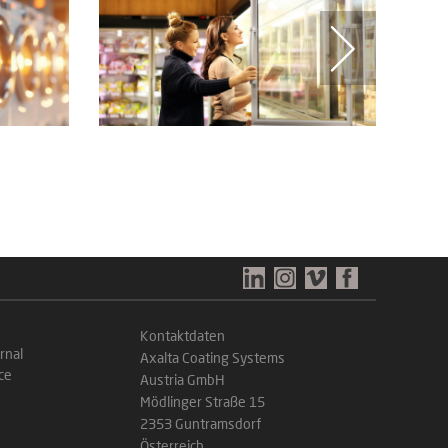
Kontaktdaten
rnal
Axalta Coating Systems
ce
Austria GmbH
Mödlinger Straße 15
2353 Guntramsdorf
Österreich