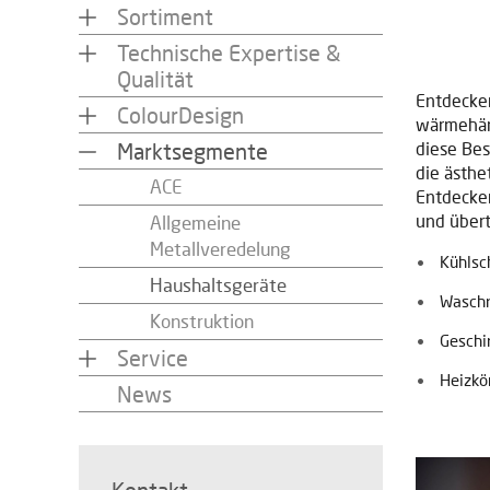
Sortiment
Technische Expertise &
Qualität
Entdecken
ColourDesign
wärmehär
Marktsegmente
diese Bes
die ästhe
ACE
Entdecken
und über
Allgemeine
Metallveredelung
Kühlsc
Haushaltsgeräte
Wasch
Konstruktion
Geschi
Service
Heizkö
News