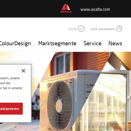
www.axalta.com
Suche
Land auswählen
ColourDesign
Marktsegmente
Service
News
ssern, unsere
auf die
n Sie in unserer
 akzeptieren