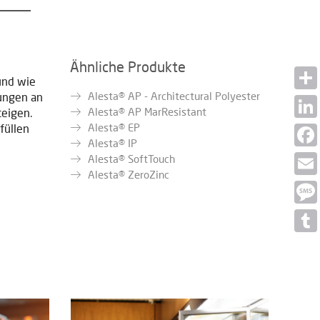
Ähnliche Produkte
und wie
Alesta® AP - Architectural Polyester
rungen an
Shar
Alesta® AP MarResistant
teigen.
Alesta® EP
füllen
Linke
Alesta® IP
Face
Alesta® SoftTouch
Alesta® ZeroZinc
Email
Mess
Tumb