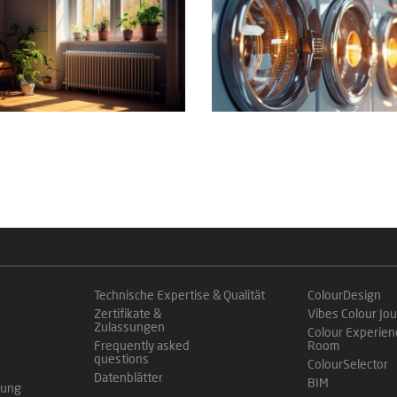
Technische Expertise & Qualität
ColourDesign
Zertifikate &
Vibes Colour Jou
Zulassungen
Colour Experien
Frequently asked
Room
questions
ColourSelector
Datenblätter
BIM
rung