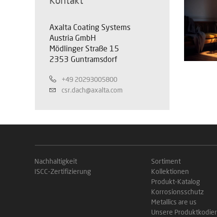
Kontakt
Axalta Coating Systems
Austria GmbH
Mödlinger Straße 15
2353 Guntramsdorf
+49 20293005800
csr.dach@axalta.com
Nachhaltigkeit
Sortiment
ISCC-Zertifizierung
Kollektionen
Produkt-Katalog
Korrosionsschutz
Metallics are us
Unsere Produktkodie