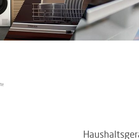
äte
Haushaltsger