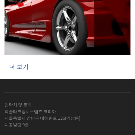
더 보기
연락처 및 문의
엑솔타코팅시스템즈 코리아
서울특별시 강남구 테헤란로 126(역삼동)
대공빌딩 9층