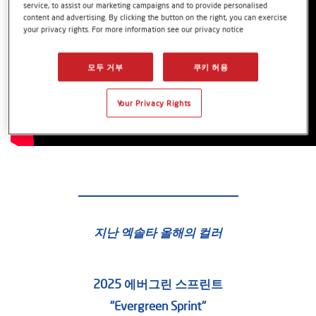
service, to assist our marketing campaigns and to provide personalised
content and advertising. By clicking the button on the right, you can exercise
your privacy rights. For more information see our privacy notice
모두 거부
쿠키 허용
Your Privacy Rights
지난 엑솔타 올해의 컬러
2025 에버그린 스프린트
"Evergreen Sprint"