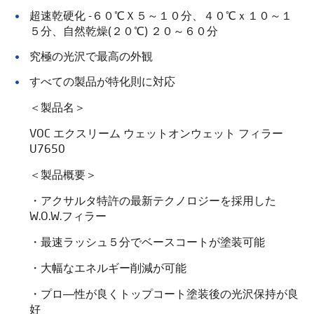
超速乾硬化 -６０℃Ｘ５～１０分、４０℃ｘ１０～１
５分、自然乾燥(２０℃) ２０～６０分
究極の光沢で最高の外観
すべての製品が特化則に対応
＜製品名＞
VOC エクスリーム ウェットオンウェット フィラー
U7650
＜製品概要＞
・アクサルタ特許の最新テクノロジーを採用した
W.O.W.フィラー
・最速ラッシュ５分でベースコートが塗装可能
・大幅なエネルギー削減が可能
・プロ―性が良くトップコート塗装後の光沢保持が良
好