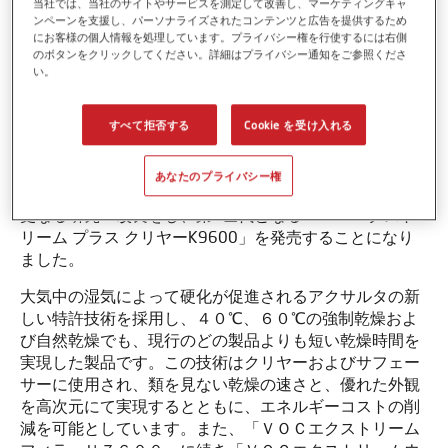
当社では、当社のサイトやサービスを測定して改善し、マーケティングキャ
ンペーンを支援し、パーソナライズされたコンテンツと広告を提供するため
にお客様の個人情報を処理しています。プライバシー権を行使するには右側
2020年10月、アクサルタ コーティング システムズ合同
のボタンをクリックしてください。詳細はプライバシー通知をご参照くださ
会社（ 本社：東京都港区虎ノ門、社長：上野 啓）
い。
は、スタンドックス® エクストリームレボリューション
の第2世代クリヤーを発売します。
すべて拒否する
Cookie を受け入れる
「スタンドックス® エクストリームレボリューション」
は、2018年の発売以来大幅なエネルギ―削減で大変好評
あなたのプライバシー権
をいただいておりますが、アクサルタはそれに満足せず
更なる研究・改良をし、第2世代となる「VOC エクスト
リーム プラス クリヤーK9600」を発売することになり
ました。
大気中の湿気によって硬化が促進されるアクサルタの新
しい特許技術を採用し、４０℃、６０℃の強制乾燥およ
び自然乾燥でも、現行のどの製品よりも短い乾燥時間を
実現した製品です。この技術はクリヤーおよびサフェー
サーに使用され、類を見ない乾燥の速さと、優れた外観
を高次元にて実現するとともに、エネルギーコストの削
減を可能としています。また、「ＶＯＣエクストリーム