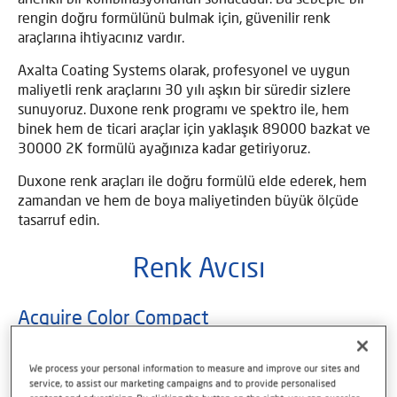
rengin doğru formülünü bulmak için, güvenilir renk
araçlarına ihtiyacınız vardır.
Axalta Coating Systems olarak, profesyonel ve uygun
maliyetli renk araçlarını 30 yılı aşkın bir süredir sizlere
sunuyoruz. Duxone renk programı ve spektro ile, hem
binek hem de ticari araçlar için yaklaşık 89000 bazkat ve
30000 2K formülü ayağınıza kadar getiriyoruz.
Duxone renk araçları ile doğru formülü elde ederek, hem
zamandan ve hem de boya maliyetinden büyük ölçüde
tasarruf edin.
Renk Avcısı
Acquire Color Compact
Rekabetçi boyahanelerin, doğru renk eşleştirmesi için
We process your personal information to measure and improve our sites and
güvenilir bir cihaza ihtiyacı vardır. Axalta Acquire Color
service, to assist our marketing campaigns and to provide personalised