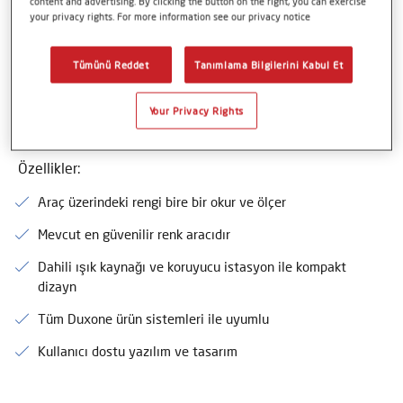
Compact Spektro tam da bu ihtiyacı karşılıyor.
content and advertising. By clicking the button on the right, you can exercise
your privacy rights. For more information see our privacy notice
Acquire Color Compact kullanım kılavuzu, kalibrasyon seti
ve şarj istasyonu ile birlikte taşınabilir, kullanımı oldukça
Tümünü Reddet
Tanımlama Bilgilerini Kabul Et
kolay bir spektrodur. Axalta Bulut Sistemi ile kesintisiz
bağlantının keyfini çıkarırken, Duxone renk programı ve
Your Privacy Rights
Acquire Color Compact ile sürekli olarak mükemmel renk
eşleştirmelerini elde edin.
Özellikler:
Araç üzerindeki rengi bire bir okur ve ölçer
Mevcut en güvenilir renk aracıdır
Dahili ışık kaynağı ve koruyucu istasyon ile kompakt
dizayn
Tüm Duxone ürün sistemleri ile uyumlu
Kullanıcı dostu yazılım ve tasarım