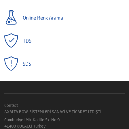
Online Renk Arama
TDS
SDS
Contact
AXALTA BOYA SİSTEMLERİ SANAYİ VE TİCARET LTD ŞTİ
Cumhuriyet Mh. Kadife Sk. No:9
41480 KOCAELİ Turkey