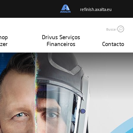
refinish.axalta.eu
Buscar
hop
Drivus Serviços
zer
Financeiros
Contacto