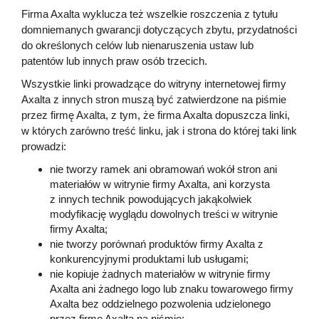
Firma Axalta wyklucza też wszelkie roszczenia z tytułu
domniemanych gwarancji dotyczących zbytu, przydatności
do określonych celów lub nienaruszenia ustaw lub
patentów lub innych praw osób trzecich.
Wszystkie linki prowadzące do witryny internetowej firmy
Axalta z innych stron muszą być zatwierdzone na piśmie
przez firmę Axalta, z tym, że firma Axalta dopuszcza linki,
w których zarówno treść linku, jak i strona do której taki link
prowadzi:
nie tworzy ramek ani obramowań wokół stron ani
materiałów w witrynie firmy Axalta, ani korzysta
z innych technik powodujących jakąkolwiek
modyfikację wyglądu dowolnych treści w witrynie
firmy Axalta;
nie tworzy porównań produktów firmy Axalta z
konkurencyjnymi produktami lub usługami;
nie kopiuje żadnych materiałów w witrynie firmy
Axalta ani żadnego logo lub znaku towarowego firmy
Axalta bez oddzielnego pozwolenia udzielonego
przez firmę Axalta na piśmie;