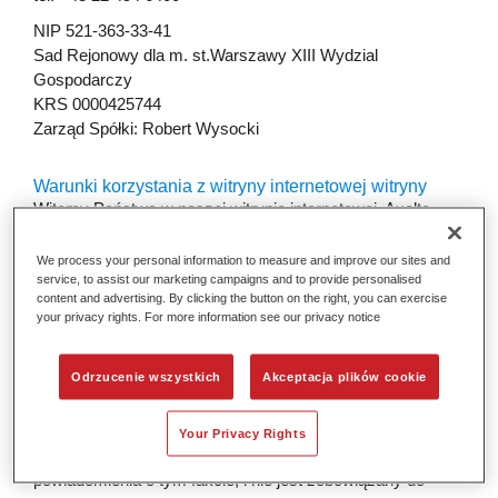
NIP 521-363-33-41
Sad Rejonowy dla m. st.Warszawy XIII Wydzial
Gospodarczy
KRS 0000425744
Zarząd Spółki: Robert Wysocki
Warunki korzystania z witryny internetowej witryny
Witamy Państwa w naszej witrynie internetowej. Axalta
oferuje korzystanie z tej witryny na podstawie poniższych
warunków. Korzystając z tej witryny wyrażają Państwo
We process your personal information to measure and improve our sites and
service, to assist our marketing campaigns and to provide personalised
zgodę na przyjęcie wymienionych poniżej warunków. W
content and advertising. By clicking the button on the right, you can exercise
razie pytań w sprawie warunków korzystania z witryny
your privacy rights. For more information see our privacy notice
prosimy o kontakt.
Odrzucenie wszystkich
Akceptacja plików cookie
Informacja
Axalta zastrzega sobie prawo do zmiany i/lub usuwania
informacji w tej witrynie częściowo lub w całości, w każdej
Your Privacy Rights
chwili i według własnego uznania, bez konieczności
powiadomienia o tym fakcie, i nie jest zobowiązany do