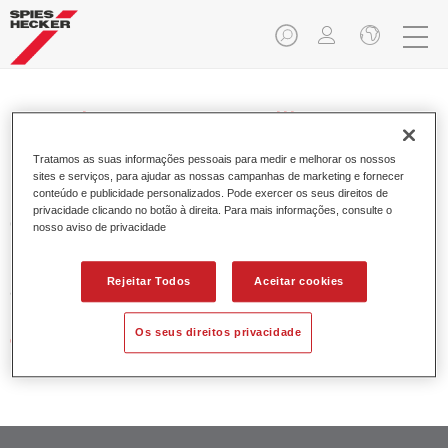
Priomat® Pore Filler 3311
Tratamos as suas informações pessoais para medir e melhorar os nossos
sites e serviços, para ajudar as nossas campanhas de marketing e fornecer
conteúdo e publicidade personalizados. Pode exercer os seus direitos de
privacidade clicando no botão à direita. Para mais informações, consulte o
O Priomat Tapa Poros 3311 é uma tapa-poros especial de
nosso aviso de privacidade
1K para pequenos poros na superfície das partes plásticas
PUR dos veículos. Enche e fecha os poros, proporcionando
Rejeitar Todos
Aceitar cookies
assim um excepcional acabamento.
Os seus direitos privacidade
Características do produto
Permite uma aplicação simples e fiável.