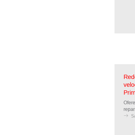
Rede
velo
Prim
Ofere
repar
S