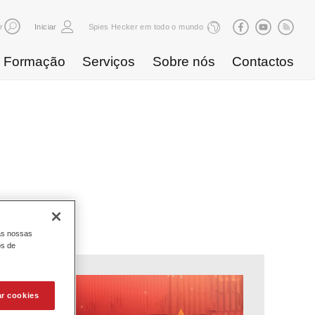
r
Iniciar
Spies Hecker em todo o mundo
Formação
Serviços
Sobre nós
Contactos
tos
as nossas
os de
ar cookies