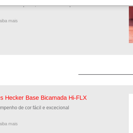
mentos rápidos, acessíveis e impecáveis
aiba mais
es Hecker Base Bicamada Hi-FLX
penho de cor fácil e excecional
aiba mais