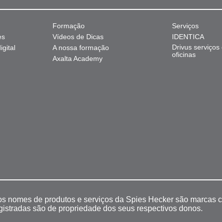
Formação
Serviços
es
Vídeos de Dicas
IDENTICA
Drivus serviços
gital
A nossa formação
oficinas
Axalta Academy
 os nomes de produtos e serviços da Spies Hecker são marcas c
egistradas são de propriedade dos seus respectivos donos.