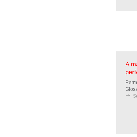
A ma
perf
Perm
Glos
S