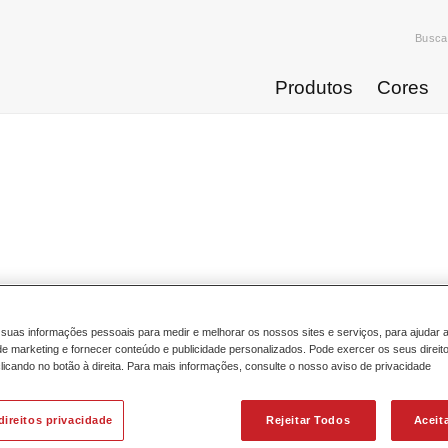
Busca
Produtos
Cores
Novos Produ
suas informações pessoais para medir e melhorar os nossos sites e serviços, para ajudar 
 marketing e fornecer conteúdo e publicidade personalizados. Pode exercer os seus direit
licando no botão à direita. Para mais informações, consulte o nosso aviso de privacidade
afleet HS Race Topcoat 690 - Permafleet
direitos privacidade
Rejeitar Todos
Aceit
Race Topcoat 691