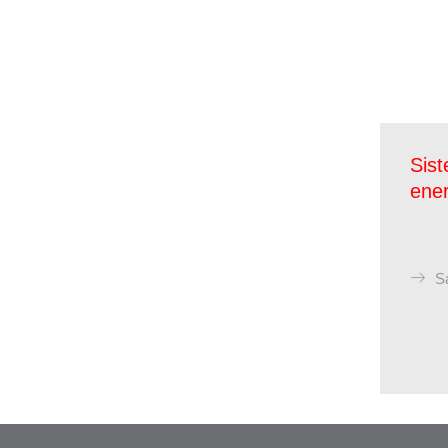
Sist
ener
S