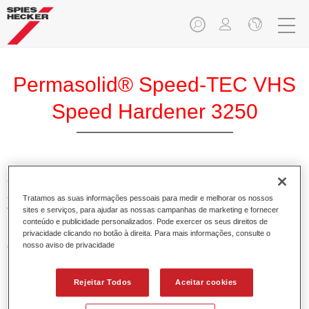
Permasolid® Speed-TEC VHS
Speed Hardener 3250
O Permasolid Speed-TEC Endurecedor VHS Rápido 3250
é um endurecedor especial para o Permasolid Speed-TEC
Tratamos as suas informações pessoais para medir e melhorar os nossos
sites e serviços, para ajudar as nossas campanhas de marketing e fornecer
Verniz Rápido HS 8800.
conteúdo e publicidade personalizados. Pode exercer os seus direitos de
privacidade clicando no botão à direita. Para mais informações, consulte o
nosso aviso de privacidade
Características do produto
Adequado para temperaturas normais ao ar ou com
secagem forçada.
Rejeitar Todos
Aceitar cookies