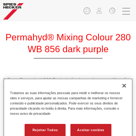
Permahyd® Mixing Colour 280
WB 856 dark purple
A Base Permahyd 280 Perlado é adequada para utilização
com Permahyd Base Bicamada Nacarada 285, um sistema
de base bicamada aquosa de alta qualidade. Está baseada
Tratamos as suas informações pessoais para medir e melhorar os nossos
sites e serviços, para ajudar as nossas campanhas de marketing e fornecer
numa tecnologia especial de dispersão de poliuretano para
conteúdo e publicidade personalizados. Pode exercer os seus direitos de
cores sólidas e de efeitos.
privacidade clicando no botão à direita. Para mais informações, consulte o
nosso aviso de privacidade
Características do produto
Permite uma aplicação simples e rápida numa operação
Rejeitar Todos
Aceitar cookies
de 1.5 demãos.