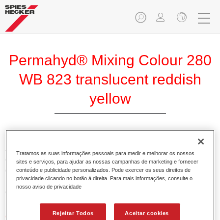
Permahyd® Mixing Colour 280
WB 823 translucent reddish
yellow
A Base Permahyd 280 Perlado é adequada para utilização
Tratamos as suas informações pessoais para medir e melhorar os nossos
com Permahyd Base Bicamada Nacarada 285, um sistema
sites e serviços, para ajudar as nossas campanhas de marketing e fornecer
de base bicamada aquosa de alta qualidade. Está baseada
conteúdo e publicidade personalizados. Pode exercer os seus direitos de
privacidade clicando no botão à direita. Para mais informações, consulte o
numa tecnologia especial de dispersão de poliuretano para
nosso aviso de privacidade
cores sólidas e de efeitos.
Rejeitar Todos
Aceitar cookies
Características do produto