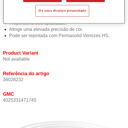
Permite uma aplicação simples e rápida numa operação
de 1.5 demãos.
Os seus direitos privacidade
Oferece boa estabilidade vertical.
Proporciona boa opacidade.
Atinge uma elevada precisão de cor.
Pode ser repintada com Permasolid Vernizes HS.
Product Variant
Not available
Referência do artigo
36028232
GMC
4025331471745