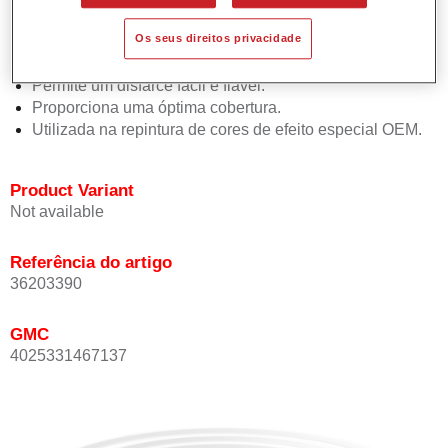
Oferece uma precisão de cor excepcional mesmo com
Os seus direitos privacidade
orientação de efeito.
Promove tempos de processo curtos.
Permite um disfarce fácil e fiável.
Proporciona uma óptima cobertura.
Utilizada na repintura de cores de efeito especial OEM.
Product Variant
Not available
Referência do artigo
36203390
GMC
4025331467137