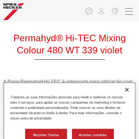
Permahyd® Hi-TEC Mixing
Colour 480 WT 339 violet
A Base Permahyd Hi-TEC é adequada para utilização com
Permahyd Base Bicamada Hi-TEC 480, um inovador
sistema de base bicamada aquosa. Este sistema de mistura
Tratamos as suas informações pessoais para medir e melhorar os nossos
contém todas as cores lisas e de efeito necessárias para a
sites e serviços, para ajudar as nossas campanhas de marketing e fornecer
conteúdo e publicidade personalizados. Pode exercer os seus direitos de
repintura de alta qualidade de veículos automóveis de
privacidade clicando no botão à direita. Para mais informações, consulte o
passageiros.
nosso aviso de privacidade
Características do produto
Rejeitar Todos
Aceitar cookies
Simples e rápido de aplicar.