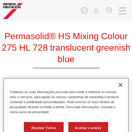
Permasolid® HS Mixing Colour
275 HL 728 translucent greenish
blue
A Base Pemasolid HS 275 torna possível misturar as cores
Tratamos as suas informações pessoais para medir e melhorar os nossos
com o Permasolid HS Esmalte 275 de alta qualidade para
sites e serviços, para ajudar as nossas campanhas de marketing e fornecer
criar todas as cores lisas para a repintura de veículos de
conteúdo e publicidade personalizados. Pode exercer os seus direitos de
privacidade clicando no botão à direita. Para mais informações, consulte o
passageiros.
nosso aviso de privacidade
Características do produto
Rejeitar Todos
Aceitar cookies
Permite uma aplicação simples e rápida numa operação