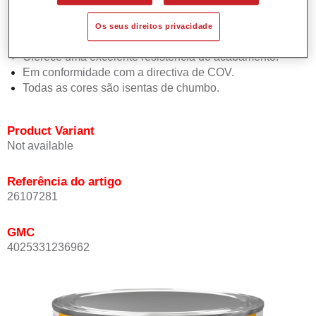
de 1.5 demãos.
Promove tempos de secagem curtos.
Os seus direitos privacidade
Proporciona elevada opacidade.
Oferece uma excelente resistência do acabamento.
Em conformidade com a directiva de COV.
Todas as cores são isentas de chumbo.
Product Variant
Not available
Referência do artigo
26107281
GMC
4025331236962