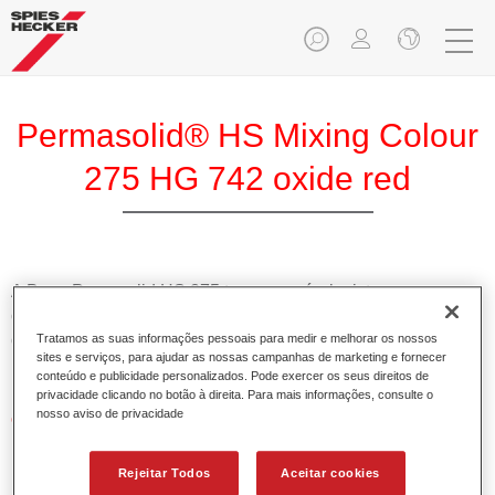
Permasolid® HS Mixing Colour
275 HG 742 oxide red
A Base Pemasolid HS 275 torna possível misturar as cores
com o Permasolid HS Esmalte 275 de alta qualidade para
criar todas as cores lisas para a repintura de veículos de
Tratamos as suas informações pessoais para medir e melhorar os nossos
sites e serviços, para ajudar as nossas campanhas de marketing e fornecer
passageiros.
conteúdo e publicidade personalizados. Pode exercer os seus direitos de
privacidade clicando no botão à direita. Para mais informações, consulte o
nosso aviso de privacidade
Características do produto
Permite uma aplicação simples e rápida numa operação
de 1.5 demãos.
Rejeitar Todos
Aceitar cookies
Promove tempos de secagem curtos.