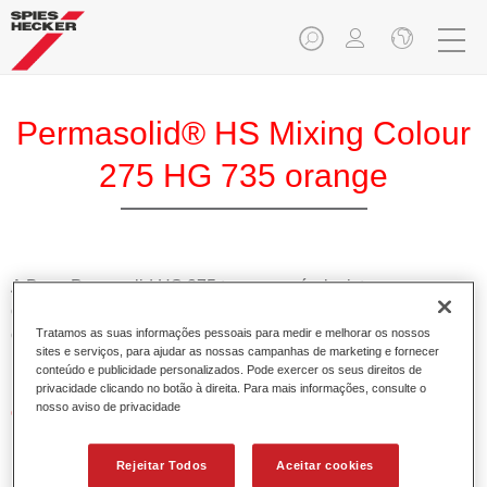
Permasolid® HS Mixing Colour
275 HG 735 orange
A Base Pemasolid HS 275 torna possível misturar as cores
com o Permasolid HS Esmalte 275 de alta qualidade para
criar todas as cores lisas para a repintura de veículos de
Tratamos as suas informações pessoais para medir e melhorar os nossos
sites e serviços, para ajudar as nossas campanhas de marketing e fornecer
passageiros.
conteúdo e publicidade personalizados. Pode exercer os seus direitos de
privacidade clicando no botão à direita. Para mais informações, consulte o
nosso aviso de privacidade
Características do produto
Permite uma aplicação simples e rápida numa operação
de 1.5 demãos.
Rejeitar Todos
Aceitar cookies
Promove tempos de secagem curtos.