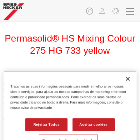
Permasolid® HS Mixing Colour
275 HG 733 yellow
A Base Pemasolid HS 275 torna possível misturar as cores
Tratamos as suas informações pessoais para medir e melhorar os nossos
com o Permasolid HS Esmalte 275 de alta qualidade para
sites e serviços, para ajudar as nossas campanhas de marketing e fornecer
criar todas as cores lisas para a repintura de veículos de
conteúdo e publicidade personalizados. Pode exercer os seus direitos de
privacidade clicando no botão à direita. Para mais informações, consulte o
passageiros.
nosso aviso de privacidade
Características do produto
Rejeitar Todos
Aceitar cookies
Permite uma aplicação simples e rápida numa operação
de 1.5 demãos.
Promove tempos de secagem curtos.