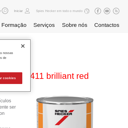
r
Iniciar
Spies Hecker em todo o mundo
Formação
Serviços
Sobre nós
Contactos
as nossas
os de
00 NG 411 brilliant red
ar cookies
ículos
ente ser
ron