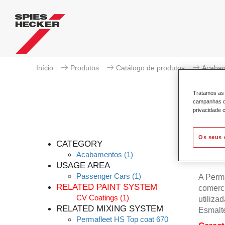
Início
Produtos
Catálogo de produtos
Acaba
Tratamos as 
campanhas de
privacidade c
Os seus 
CATEGORY
Acabamentos
(1)
USAGE AREA
Passenger Cars
(1)
A Perma
RELATED PAINT SYSTEM
comerci
CV Coatings
(1)
utiliza
RELATED MIXING SYSTEM
Esmalt
Permafleet HS Top coat 670