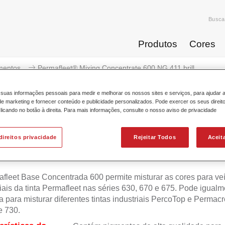
Busca
Produtos
Cores
mentos
Permafleet® Mixing Concentrate 600 NG 411 brill...
suas informações pessoais para medir e melhorar os nossos sites e serviços, para ajudar 
 marketing e fornecer conteúdo e publicidade personalizados. Pode exercer os seus direit
licando no botão à direita. Para mais informações, consulte o nosso aviso de privacidade
Permafleet® Mixing Concentrate 6
direitos privacidade
Rejeitar Todos
Aceit
fleet Base Concentrada 600 permite misturar as cores para ve
ais da tinta Permafleet nas séries 630, 670 e 675. Pode igualm
da para misturar diferentes tintas industriais PercoTop e Permac
e 730.