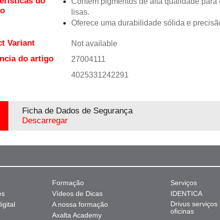
erísticas do
Contém pigmentos de alta qualidade para 
to
lisas.
Oferece uma durabilidade sólida e precisão
t Variant
Not available
ncia do artigo
27004111
4025331242291
Ficha de Dados de Segurança
Descarregar
Formação
Serviços
es
Vídeos de Dicas
IDENTICA
Drivus serviços
gital
A nossa formação
oficinas
Axalta Academy