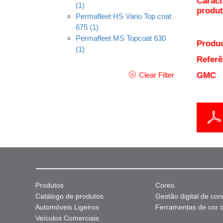
Caract
(1)
produ
Permafleet HS Vario Top coat
675
(1)
Permafleet MS Topcoat 630
Produc
(1)
Referê
Clear Filter
GMC
Produtos
Cores
Catálogo de produtos
Gestão digital de cor
Automóveis Ligeiros
Ferramentas de cor di
Veículos Comerciais