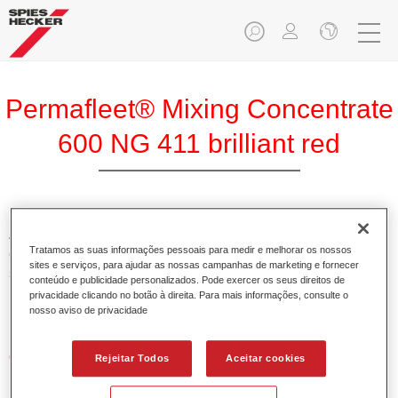
Permafleet® Mixing Concentrate
600 NG 411 brilliant red
A Permafleet Base Concentrada 600 permite misturar as
Tratamos as suas informações pessoais para medir e melhorar os nossos
cores para veículos comerciais da tinta Permafleet nas
sites e serviços, para ajudar as nossas campanhas de marketing e fornecer
séries 630, 670 e 675. Pode igualmente ser utilizada para
conteúdo e publicidade personalizados. Pode exercer os seus direitos de
misturar diferentes tintas industriais PercoTop e Permacron
privacidade clicando no botão à direita. Para mais informações, consulte o
Esmalte 730.
nosso aviso de privacidade
Características do produto
Rejeitar Todos
Aceitar cookies
Contém pigmentos de alta qualidade para cores lisas.
Oferece uma durabilidade sólida e precisão de cor.