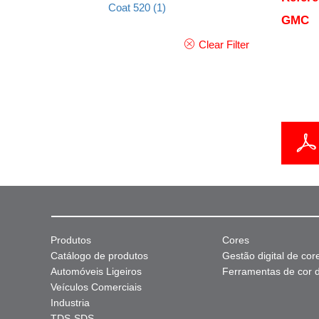
Coat 520
(1)
GMC
Clear Filter
Produtos
Cores
Catálogo de produtos
Gestão digital de cor
Automóveis Ligeiros
Ferramentas de cor di
Veículos Comerciais
Industria
TDS-SDS