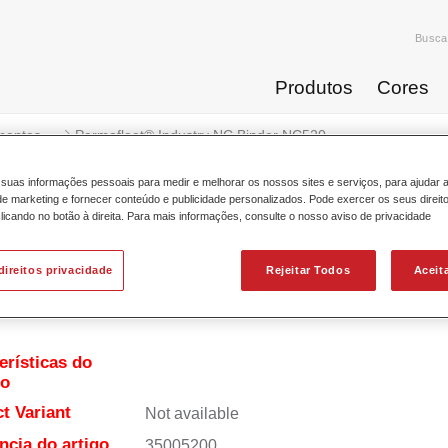
Busca
Produtos
Cores
mentos
Permafleet® Industry NC Binder NC520
suas informações pessoais para medir e melhorar os nossos sites e serviços, para ajudar 
 marketing e fornecer conteúdo e publicidade personalizados. Pode exercer os seus direit
licando no botão à direita. Para mais informações, consulte o nosso aviso de privacidade
Permafleet® Industry N
direitos privacidade
Rejeitar Todos
Aceit
erísticas do
to
t Variant
Not available
ncia do artigo
35005200