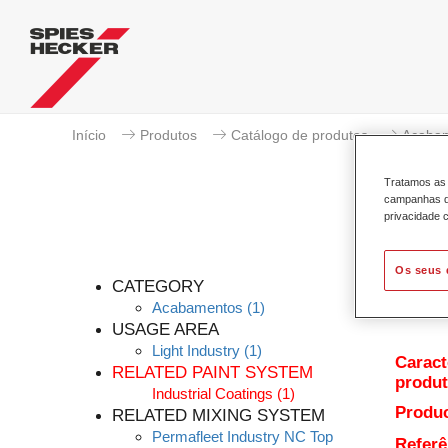
Início
Produtos
Catálogo de produtos
Acaba
Tratamos as 
campanhas de
privacidade c
Os seus 
CATEGORY
Acabamentos
(1)
USAGE AREA
Light Industry
(1)
Caract
RELATED PAINT SYSTEM
produ
Industrial Coatings
(1)
Produc
RELATED MIXING SYSTEM
Permafleet Industry NC Top
Referê