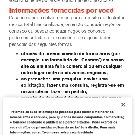
voluntariamente por você, conforme descrito abaixo.
Informações fornecidas por você
Para acessar ou utilizar certas partes do site ou desfrutar
de sua total funcionalidade, ou então conduzir negócios
conosco ou buscar conduzir negócios conosco,
podemos solicitar o fornecimento de alguns dados
pessoais das seguintes formas:
através do preenchimento de formulários (por
exemplo, um formulário de "Contato") em nosso
site ou em uma feira comercial ou em qualquer
outro lugar onde conduzamos negócios;
ao preencher uma pesquisa, enviar uma
solicitação, fazer uma consulta, registrar-se em
nosso site ou fazer um pedido;
através do download de documentos de nosso
site;
através do cadastramento em boletins
Tratamos as suas informações pessoais para medir e melhorar os
informativos ou outras comunicações;
nossos sites e serviços, para ajudar as nossas campanhas de marketing
e fornecer conteúdo e publicidade personalizados. Pode exercer os
ao entrar em contato conosco por telefone, e-
seus direitos de privacidade clicando no botão à direita. Para mais
mail ou de outra forma utilizando nossos dados
informações, consulte o nosso aviso de privacidade