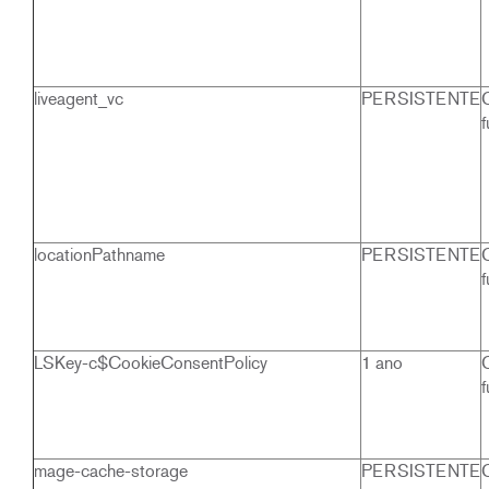
liveagent_vc
PERSISTENTE
f
locationPathname
PERSISTENTE
f
LSKey-c$CookieConsentPolicy
1 ano
f
mage-cache-storage
PERSISTENTE