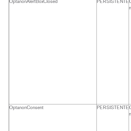
OptanonAlertBoxClosed
PERSISTENTE
OptanonConsent
PERSISTENTE