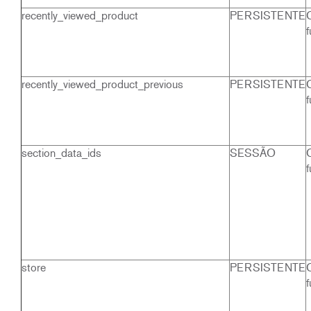
recently_viewed_product
PERSISTENTE
f
recently_viewed_product_previous
PERSISTENTE
f
section_data_ids
SESSÃO
f
store
PERSISTENTE
f