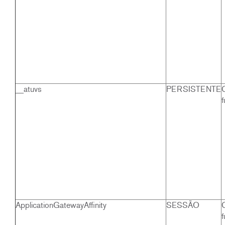
__atuvs
PERSISTENTE
f
ApplicationGatewayAffinity
SESSÃO
f