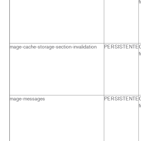
f
mage-cache-storage-section-invalidation
PERSISTENTE
f
mage-messages
PERSISTENTE
f