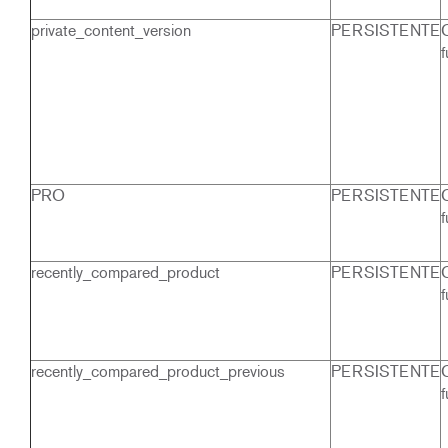
private_content_version
PERSISTENTE
f
PRO
PERSISTENTE
f
recently_compared_product
PERSISTENTE
f
recently_compared_product_previous
PERSISTENTE
f