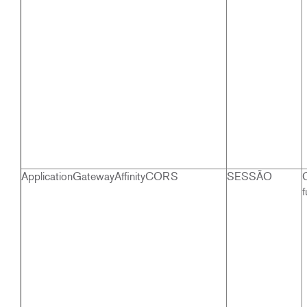
ApplicationGatewayAffinityCORS
SESSÃO
f