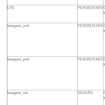
LITE
PERSISTENTE
f
liveagent_oref
PERSISTENTE
f
liveagent_ptid
PERSISTENTE
f
liveagent_sid
SESSÃO
f