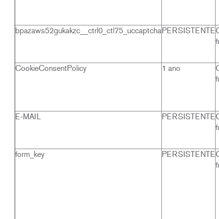
bpazaws52gukakzc__ctrl0_ctl75_uccaptcha
PERSISTENTE
f
CookieConsentPolicy
1 ano
f
E-MAIL
PERSISTENTE
f
form_key
PERSISTENTE
f