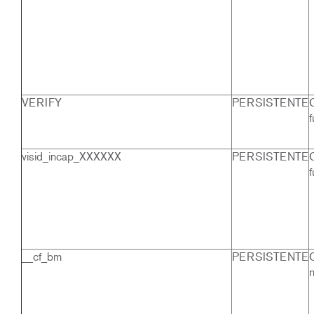
VERIFY
PERSISTENTE
f
visid_incap_XXXXXX
PERSISTENTE
f
__cf_bm
PERSISTENTE