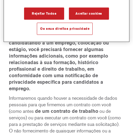
de contato; ou
Normalmente, os dados pessoais fornecidos por você
Rejeitar Todos
Aceitar cookies
podem incluir nome, empresa, endereço comercial,
número de telefone e endereço de e-mail e quaisquer
Os seus direitos privacidade
informações pessoais necessárias para solucionar
solicitações ou reclamações.
Quando você estiver se
candidatando a um emprego, colocação ou
estágio, você precisará fornecer algumas
informações adicionais, como por exemplo
relacionadas à sua formação, histórico
profissional e direito de trabalho, em
conformidade com uma notificação de
privacidade específica para candidatos a
emprego.
Informaremos quando houver a necessidade de dados
pessoais para que firmemos um contrato com você
(como antes
de um contrato de trabalho
ou de
serviços) ou para executar um contrato com você (como
para a prestação de serviços mediante sua solicitação).
O não fornecimento de quaisquer informações ou a