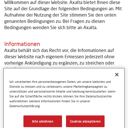
Willkommen auf dieser Website. Axalta bietet Ihnen diese
Site auf der Grundlage der folgenden Bedingungen an. Mit
Aufnahme der Nutzung der Site stimmen Sie den unten
genannten Bedingungen zu. Bei Fragen zu diesen
Bedingungen wenden Sie sich bitte an Axalta.
Informationen
Axalta behält sich das Recht vor, die Informationen auf
dieser Website nach eigenem Ermessen jederzeit ohne
vorherige Ankündigung zu ergänzen, zu streichen oder
abzuändern.
Wir verarbeiten Ihre personenbezogenen Daten, um unsere Websites und
Urheberrecht
Dienste zu messen und zu verbessern, unsere Marketingkampagnen zu
Alle Rechte vorbehalten. Auf dieser Website enthaltene
unterstützen und personalisierte Inhalte und Werbung bereitzustellen. Wenn
Sie auf die Schaltfläche rechts klicken, können Sie Ihre Datenschutzrechte
Texte, Bilder, Grafiken, Sound, Animationen und Videos
wahrnehmen. Weitere Informationen finden Sie in unserer
sowie deren Anordnung auf Axalta Websites unterliegen
Datenschutzerklärung
dem Schutz des Urheberrechts und anderen Gesetzen zum
Schutz geistigen Eigentums. Jede Verwendung außerhalb
Alle ablehnen
Cookies akzeptieren
der Grenzen des Urheberrechtsgesetzes ist ohne