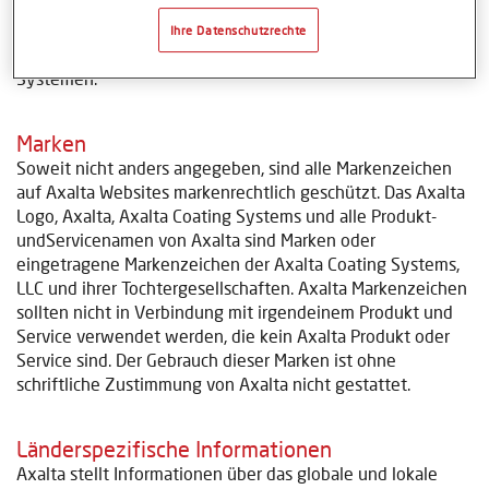
Zustimmung unzulässig und strafbar. Dies gilt
insbesondere für Vervielfältigungen, Übersetzungen,
Ihre Datenschutzrechte
Mikroverfilmungen und die Verarbeitung in elektronischen
Systemen.
Marken
Soweit nicht anders angegeben, sind alle Markenzeichen
auf Axalta Websites markenrechtlich geschützt. Das Axalta
Logo, Axalta, Axalta Coating Systems und alle Produkt-
undServicenamen von Axalta sind Marken oder
eingetragene Markenzeichen der Axalta Coating Systems,
LLC und ihrer Tochtergesellschaften. Axalta Markenzeichen
sollten nicht in Verbindung mit irgendeinem Produkt und
Service verwendet werden, die kein Axalta Produkt oder
Service sind. Der Gebrauch dieser Marken ist ohne
schriftliche Zustimmung von Axalta nicht gestattet.
Länderspezifische Informationen
Axalta stellt Informationen über das globale und lokale