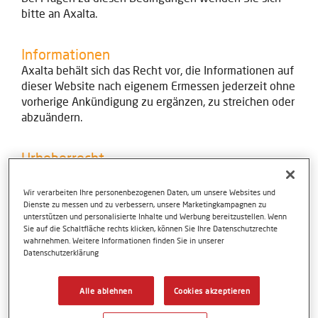
bitte an Axalta.
Informationen
Axalta behält sich das Recht vor, die Informationen auf
dieser Website nach eigenem Ermessen jederzeit ohne
vorherige Ankündigung zu ergänzen, zu streichen oder
abzuändern.
Urheberrecht
Alle Rechte vorbehalten. Auf dieser Website
enthaltene Texte, Bilder, Grafiken, Sound, Animationen
Wir verarbeiten Ihre personenbezogenen Daten, um unsere Websites und
und Videos sowie deren Anordnung auf Axalta
Dienste zu messen und zu verbessern, unsere Marketingkampagnen zu
unterstützen und personalisierte Inhalte und Werbung bereitzustellen. Wenn
Websites unterliegen dem Schutz des Urheberrechts
Sie auf die Schaltfläche rechts klicken, können Sie Ihre Datenschutzrechte
und anderen Gesetzen zum Schutz geistigen
wahrnehmen. Weitere Informationen finden Sie in unserer
Eigentums. Jede Verwendung außerhalb der Grenzen
Datenschutzerklärung
des Urheberrechtsgesetzes ist ohne Zustimmung
unzulässig und strafbar. Dies gilt insbesondere für
Alle ablehnen
Cookies akzeptieren
Vervielfältigungen, Übersetzungen, Mikroverfilmungen
und die Verarbeitung in elektronischen Systemen.