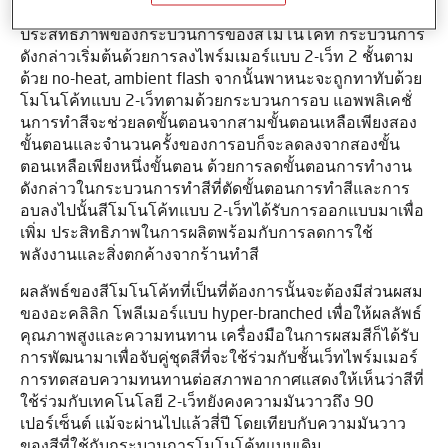
คุณสมบัติของระบบสีเคลียร์ทับหน้าโอเวอร์เบสโค้ทพร้อมทั้ง
ประสิทธิภาพของกระบวนการของสีโมโนโค้ท กระบวนการ
ดังกล่าวเริ่มต้นด้วยการลงไพร์มเมอร์แบบ 2-เว็ท 2 ชั้นตาม
ด้วย no-heat, ambient flash จากนั้นพาหนะจะถูกทาทับด้วย
โมโนโค้ทแบบ 2-เว็ทตามด้วยกระบวนการอบ แอพพลิเคชั่
นการทำสีจะช่วยลดขั้นตอนจากสามขั้นตอนเหลือเพียงสอง
ขั้นตอนและจำนวนครั้งของการอบก็จะลดลงจากสองขั้น
ตอนเหลือเพียงหนึ่งขั้นตอน ด้วยการลดขั้นตอนการทำงาน
ดังกล่าวในกระบวนการทำสีที่ตัดขั้นตอนการทำสีและการ
อบลงไปนั้นสีโมโนโค้ทแบบ 2-เว็ทได้รับการออกแบบมาเพื่อ
เพิ่ม ประสิทธิภาพในการผลิตพร้อมกับการลดการใช้
พลังงานและสิ่งตกค้างจากร้านทำสี
ผลลัพธ์ของสีโมโนโค้ทที่เป็นที่ต้องการนั้นจะต้องมีส่วนผสม
ของอะคลิลิก โพลีเมอร์แบบ hyper-branched เพื่อให้ผลลัพธ์
คุณภาพสูงและความทนทาน เครื่องมือในการผสมสีก็ได้รับ
การพัฒนามาเพื่อจับคู่ชุดสีที่จะใช้ร่วมกับชั้นเว็ทไพร์มเมอร์
การทดสอบความทนทานต่อสภาพอากาศแสดงให้เห็นว่าสีที่
ใช้ร่วมกับเทคโนโลยี 2-เว็ทยังคงความมันวาวถึง 90
เปอร์เซ็นต์ แม้จะผ่านไปแล้วสี่ปี โดยเทียบกับความมันวาว
ของสีที่ใช้กับกระบวนการโมโนโค้ทแบบเดิม