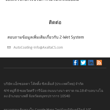
ติดต่อ
สอบถามข้อมูลเพิ่มเติมเกี่ยวกับ 2-Wet System
AutoCoating-Info@AxaltaCS.com
บริษัท แอ็กซอลตา โค้ทติ้ง ซิสเต็มส์ (ประเทศไทย) จำกัด
4/4 หมู่ที่ 8 ซอยวัดศรีวารีน้อย ถนนบางนา-ตราด กม.18 ตำบลบางโฉ
ลง อำเภอบางพลี จังหวัดสมุทรปราการ 10540
ตรวจสอบเส้นทางใน Google Maps "หมู่บ้านนิรันดร์วิลล์ 10"