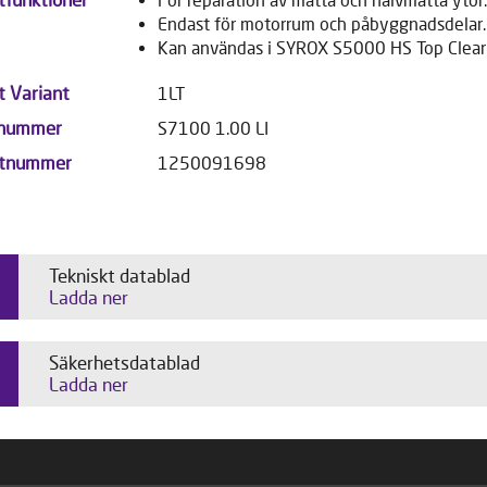
Endast för motorrum och påbyggnadsdelar.
Kan användas i SYROX S5000 HS Top Clear
t Variant
1LT
lnummer
S7100 1.00 LI
ktnummer
1250091698
Tekniskt datablad
Ladda ner
Säkerhetsdatablad
Ladda ner