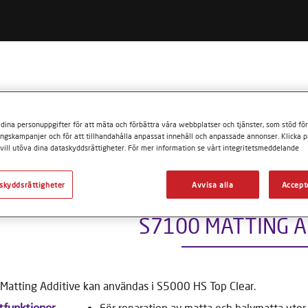
 ÄR SYROX?
VARFÖR SYROX?
ATT ARBETA MED 
dina personuppgifter för att mäta och förbättra våra webbplatser och tjänster, som stöd för
ditiv
S7100 MATTING ADDITIVE
ngskampanjer och för att tillhandahålla anpassat innehåll och anpassade annonser. Klicka p
vill utöva dina dataskyddsrättigheter. För mer information se vårt integritetsmeddelande
skyddsrättigheter
Avvisa alla
Accept
S7100 MATTING A
atting Additive kan användas i S5000 HS Top Clear.
tfunktioner
För reparation av matta och halvmatta ytor.