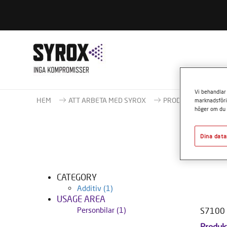
VAD
Vi behandlar 
HEM
ATT ARBETA MED SYROX
PRODUKTER
Ad
marknadsföri
höger om du 
Dina data
CATEGORY
Additiv
(1)
USAGE AREA
Personbilar
(1)
S7100 M
Produk