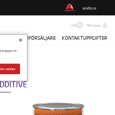
axalta.se
Sök
Mitt Syrox
SYROX
ÅTERFÖRSÄLJARE
KONTAKTUPPGIFTER
å knappen till
era cookies
DDITIVE