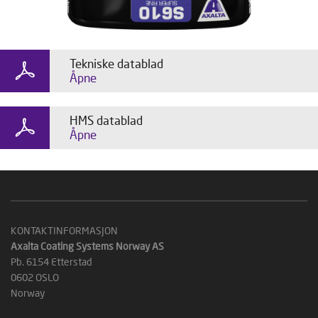
Tekniske datablad
Åpne
HMS datablad
Åpne
KONTAKTINFORMASJON
Axalta Coating Systems Norway AS
Pb. 6154 Etterstad
0602 OSLO
Norway