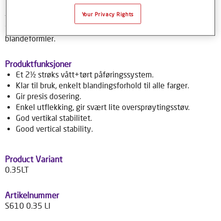
med fargeblanding. Ved bruk av Syrox baselakk med
Your Privacy Rights
tilhørende fargeverktøy, får du en pålitelig fargetilpassing.
Syrox formeldatabase, gir brukere tilgang til over 70 000
blandeformler.
Produktfunksjoner
Et 2½ strøks vått+tørt påføringssystem.
Klar til bruk, enkelt blandingsforhold til alle farger.
Gir presis dosering.
Enkel utflekking, gir svært lite oversprøytingsstøv.
God vertikal stabilitet.
Good vertical stability.
Product Variant
0.35LT
Artikelnummer
S610 0.35 LI